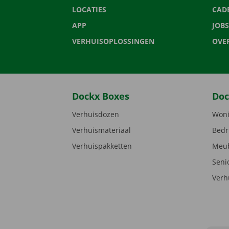
LOCATIES
CAD
APP
JOBS
VERHUISOPLOSSINGEN
OVE
Dockx Boxes
Doc
Verhuisdozen
Woni
Verhuismateriaal
Bedr
Verhuispakketten
Meub
Seni
Verh