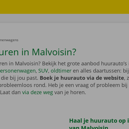
er:
onenwagens
uren in Malvoisin?
ren in Malvoisin? Bekijk het grote aanbod huurauto’s 
ersonenwagen
,
SUV
,
oldtimer
en alles daartussen: bi
die bij jou past.
Boek je huurauto via de website
, 
probleemloos rond. Heb je een vraag of probleem bij
 Laat dan
via deze weg
van je horen.
Haal je huurauto op i
van Malvoisin