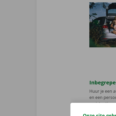
Inbegrepe
Huur je een a
en een persoo
assistentie e
fout heeft.
Zo
Onze site geb