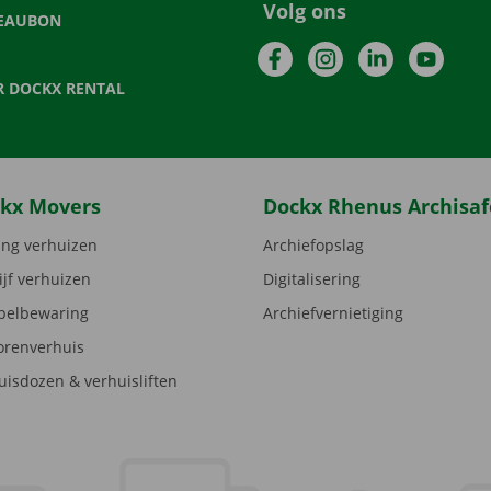
Volg ons
EAUBON
Facebook
Instagram
LinkedIn
YouTu
R DOCKX RENTAL
kx Movers
Dockx Rhenus Archisaf
ng verhuizen
Archiefopslag
ijf verhuizen
Digitalisering
elbewaring
Archiefvernietiging
orenverhuis
uisdozen & verhuisliften