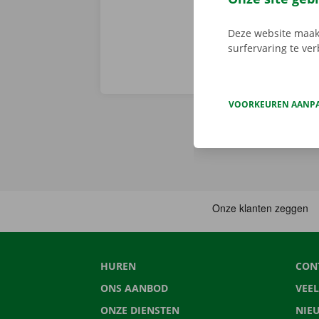
Deze website maakt
surfervaring te ve
VOORKEUREN AANP
HUREN
CON
ONS AANBOD
VEE
ONZE DIENSTEN
NIE