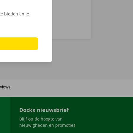
e bieden en je
Dockx nieuwsbrief
Blijf op de hoogte van
nieuwigheden en promoties