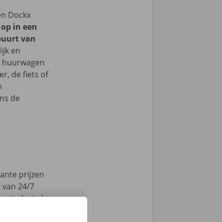
een Dockx
 op in een
buurt van
ijk en
je huurwagen
, de fiets of
n
ns de
ante prijzen
k van 24/7
en technische