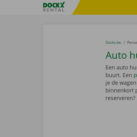
Ga naar inhoud
Taalselectie overslaan
Fratello DEMO
U bevindt zich hi
van
Dockx.be
naar
Pers
Auto h
Een auto hu
buurt. Een
p
je de wagen 
binnenkort 
reserveren?