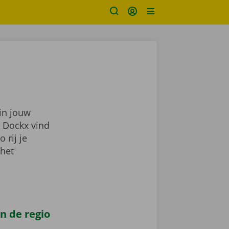
in jouw
j Dockx vind
zo rij je
 het
n de regio