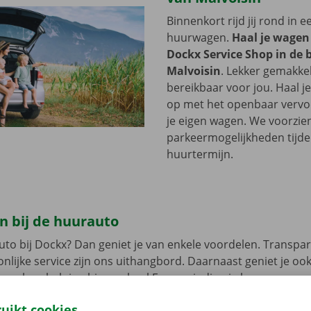
Binnenkort rijd jij rond in 
huurwagen.
Haal je wagen
Dockx Service Shop in de 
Malvoisin
. Lekker gemakkel
bereikbaar voor jou. Haal 
op met het openbaar vervoer
je eigen wagen. We voorzie
parkeermogelijkheden tijde
huurtermijn.
n bij de huurauto
uto bij Dockx? Dan geniet je van enkele voordelen. Transpar
nlijke service zijn ons uithangbord. Daarnaast geniet je oo
n pechverhelping binnen heel Europa indien je huurwagen e
 rij je zonder zorgen rond in je huurauto
.
ruikt cookies