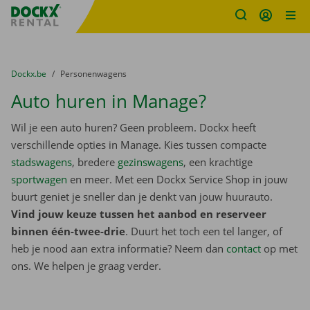
Fratello DEMO
Ga naar inhoud
Taalselectie overslaan
U bevindt zich hier:
van
Dockx.be
naar
Personenwagens
Auto huren in Manage?
Wil je een auto huren? Geen probleem. Dockx heeft
verschillende opties in Manage. Kies tussen compacte
stadswagens
, bredere
gezinswagens
, een krachtige
sportwagen
en meer. Met een Dockx Service Shop in jouw
buurt geniet je sneller dan je denkt van jouw huurauto.
Vind jouw keuze tussen het aanbod en reserveer
binnen één-twee-drie
. Duurt het toch een tel langer, of
heb je nood aan extra informatie? Neem dan
contact
op met
ons. We helpen je graag verder.