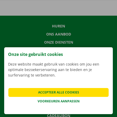
HUREN
ONS AANBOD
ONZE DIENSTEN
LOCATIES
Onze site gebruikt cookies
APP
Deze website maakt gebruik van cookies om jou een
VERHUISOPLOSSINGEN
optimale bezoekerservaring aan te bieden en je
surfervaring te verbeteren.
CONTACTEER ONS
ACCEPTEER ALLE COOKIES
VEELGESTELDE VRAGEN
VOORKEUREN AANPASSEN
NIEUWS
CADEAUBON