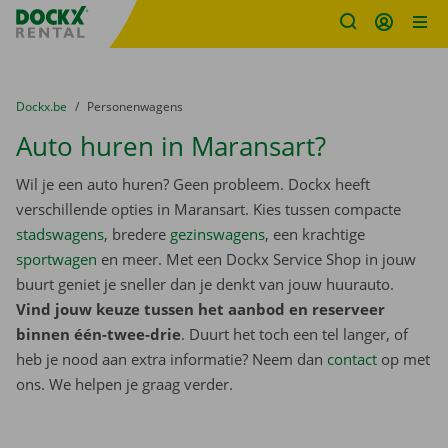
Fratello DEMO
Ga naar inhoud
Taalselectie overslaan
U bevindt zich hier:
van
Dockx.be
naar
Personenwagens
Auto huren in Maransart?
Wil je een auto huren? Geen probleem. Dockx heeft
verschillende opties in Maransart. Kies tussen compacte
stadswagens
, bredere
gezinswagens
, een krachtige
sportwagen
en meer. Met een Dockx Service Shop in jouw
buurt geniet je sneller dan je denkt van jouw huurauto.
Vind jouw keuze tussen het aanbod en reserveer
binnen één-twee-drie
. Duurt het toch een tel langer, of
heb je nood aan extra informatie? Neem dan
contact
op met
ons. We helpen je graag verder.