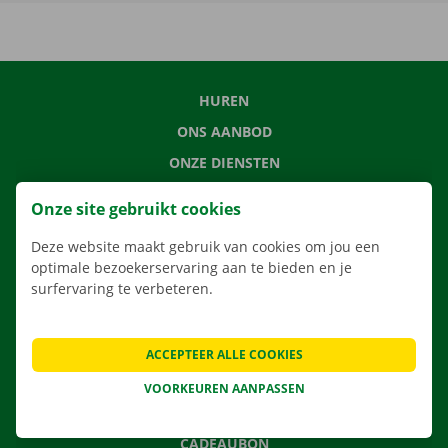
HUREN
ONS AANBOD
ONZE DIENSTEN
LOCATIES
Onze site gebruikt cookies
APP
Deze website maakt gebruik van cookies om jou een
VERHUISOPLOSSINGEN
optimale bezoekerservaring aan te bieden en je
surfervaring te verbeteren.
CONTACTEER ONS
ACCEPTEER ALLE COOKIES
VEELGESTELDE VRAGEN
VOORKEUREN AANPASSEN
NIEUWS
CADEAUBON