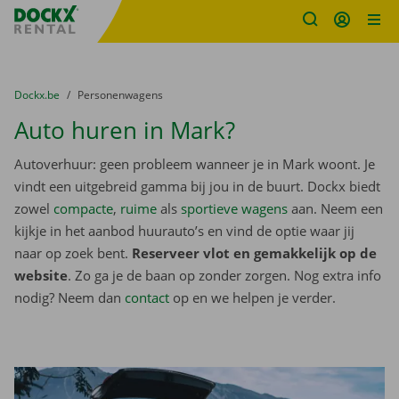
Fratello DEMO
Ga naar inhoud
Taalselectie overslaan
U bevindt zich hier:
van
Dockx.be
naar
Personenwagens
Auto huren in Mark?
Autoverhuur: geen probleem wanneer je in Mark woont. Je
vindt een uitgebreid gamma bij jou in de buurt. Dockx biedt
zowel
compacte
,
ruime
als
sportieve wagens
aan. Neem een
kijkje in het aanbod huurauto’s en vind de optie waar jij
naar op zoek bent.
Reserveer vlot en gemakkelijk op de
website
. Zo ga je de baan op zonder zorgen. Nog extra info
nodig? Neem dan
contact
op en we helpen je verder.