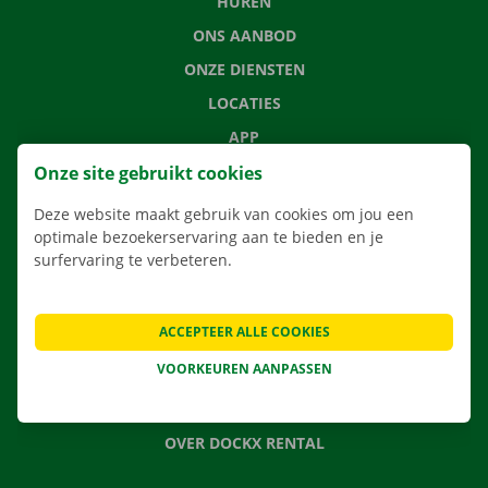
HUREN
ONS AANBOD
ONZE DIENSTEN
LOCATIES
APP
VERHUISOPLOSSINGEN
Onze site gebruikt cookies
Deze website maakt gebruik van cookies om jou een
optimale bezoekerservaring aan te bieden en je
surfervaring te verbeteren.
CONTACTEER ONS
VEELGESTELDE VRAGEN
ACCEPTEER ALLE COOKIES
NIEUWS
VOORKEUREN AANPASSEN
CADEAUBON
JOBS
OVER DOCKX RENTAL