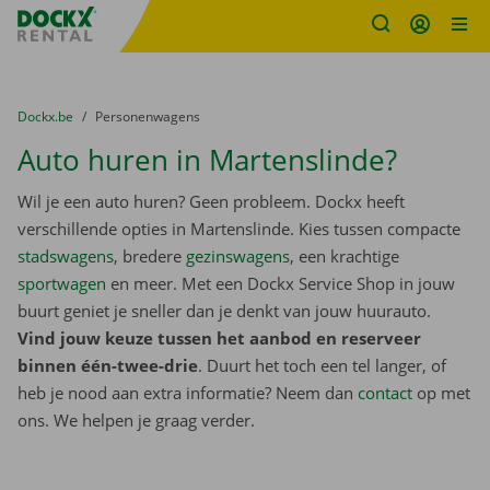
Fratello DEMO
Ga naar inhoud
Taalselectie overslaan
U bevindt zich hier:
van
Dockx.be
naar
Personenwagens
Auto huren in Martenslinde?
Wil je een auto huren? Geen probleem. Dockx heeft
verschillende opties in Martenslinde. Kies tussen compacte
stadswagens
, bredere
gezinswagens
, een krachtige
sportwagen
en meer. Met een Dockx Service Shop in jouw
buurt geniet je sneller dan je denkt van jouw huurauto.
Vind jouw keuze tussen het aanbod en reserveer
binnen één-twee-drie
. Duurt het toch een tel langer, of
heb je nood aan extra informatie? Neem dan
contact
op met
ons. We helpen je graag verder.