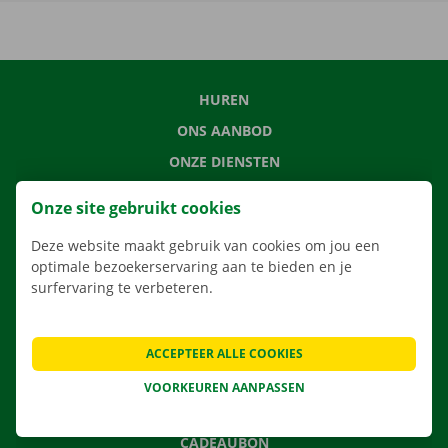
HUREN
ONS AANBOD
ONZE DIENSTEN
LOCATIES
Onze site gebruikt cookies
APP
Deze website maakt gebruik van cookies om jou een
VERHUISOPLOSSINGEN
optimale bezoekerservaring aan te bieden en je
surfervaring te verbeteren.
CONTACTEER ONS
ACCEPTEER ALLE COOKIES
VEELGESTELDE VRAGEN
VOORKEUREN AANPASSEN
NIEUWS
CADEAUBON