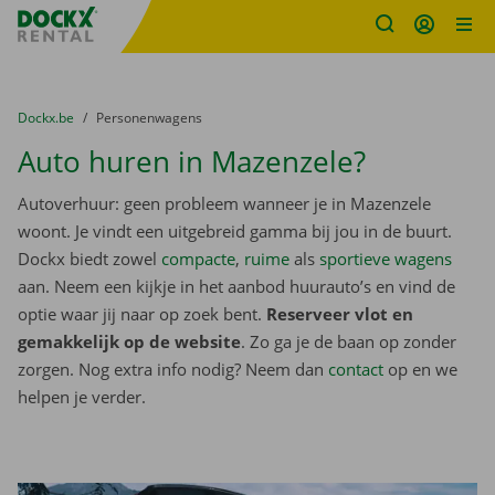
Fratello DEMO
Ga naar inhoud
Taalselectie overslaan
U bevindt zich hier:
van
Dockx.be
naar
Personenwagens
Auto huren in Mazenzele?
Autoverhuur: geen probleem wanneer je in Mazenzele
woont. Je vindt een uitgebreid gamma bij jou in de buurt.
Dockx biedt zowel
compacte
,
ruime
als
sportieve wagens
aan. Neem een kijkje in het aanbod huurauto’s en vind de
optie waar jij naar op zoek bent.
Reserveer vlot en
gemakkelijk op de website
. Zo ga je de baan op zonder
zorgen. Nog extra info nodig? Neem dan
contact
op en we
helpen je verder.