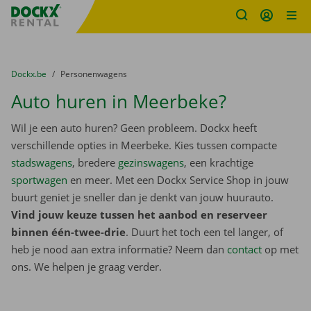
Fratello DEMO
Ga naar inhoud
Taalselectie overslaan
U bevindt zich hier:
van
Dockx.be
naar
Personenwagens
Auto huren in Meerbeke?
Wil je een auto huren? Geen probleem. Dockx heeft
verschillende opties in Meerbeke. Kies tussen compacte
stadswagens
, bredere
gezinswagens
, een krachtige
sportwagen
en meer. Met een Dockx Service Shop in jouw
buurt geniet je sneller dan je denkt van jouw huurauto.
Vind jouw keuze tussen het aanbod en reserveer
binnen één-twee-drie
. Duurt het toch een tel langer, of
heb je nood aan extra informatie? Neem dan
contact
op met
ons. We helpen je graag verder.