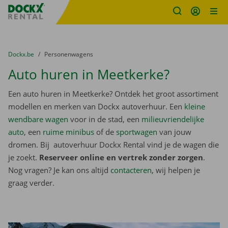
Fratello DEMO
Ga naar inhoud
Taalselectie overslaan
U bevindt zich hier:
van
Dockx.be
naar
Personenwagens
Auto huren in Meetkerke?
Een auto huren in Meetkerke? Ontdek het groot assortiment
modellen en merken van Dockx autoverhuur. Een
kleine
wendbare wagen
voor in de stad, een
milieuvriendelijke
auto
, een
ruime minibus
of de
sportwagen
van jouw
dromen. Bij autoverhuur Dockx Rental vind je de wagen die
je zoekt.
Reserveer online en vertrek zonder zorgen
.
Nog vragen? Je kan ons altijd
contacteren
, wij helpen je
graag verder.