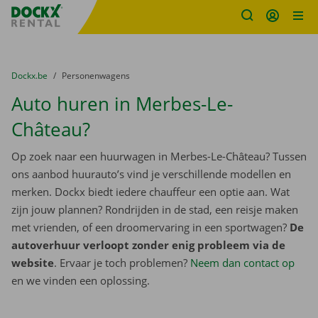
Fratello DEMO
Ga naar inhoud
Taalselectie overslaan
U bevindt zich hier:
van
Dockx.be
naar
Personenwagens
Auto huren in Merbes-Le-
Château?
Op zoek naar een huurwagen in Merbes-Le-Château? Tussen
ons aanbod huurauto’s vind je verschillende modellen en
merken. Dockx biedt iedere chauffeur een optie aan. Wat
zijn jouw plannen? Rondrijden in de stad, een reisje maken
met vrienden, of een droomervaring in een sportwagen?
De
autoverhuur verloopt zonder enig probleem via de
website
. Ervaar je toch problemen?
Neem dan contact op
en we vinden een oplossing.