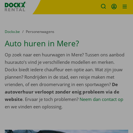
Fratello DEMO
Ga naar inhoud
Taalselectie overslaan
U bevindt zich hier:
van
Dockx.be
naar
Personenwagens
Auto huren in Mere?
Op zoek naar een huurwagen in Mere? Tussen ons aanbod
huurauto’s vind je verschillende modellen en merken.
Dockx biedt iedere chauffeur een optie aan. Wat zijn jouw
plannen? Rondrijden in de stad, een reisje maken met
vrienden, of een droomervaring in een sportwagen?
De
autoverhuur verloopt zonder enig probleem via de
website
. Ervaar je toch problemen?
Neem dan contact op
en we vinden een oplossing.