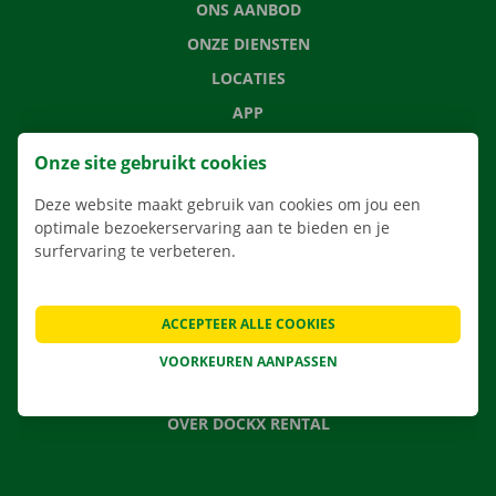
ONS AANBOD
ONZE DIENSTEN
LOCATIES
APP
VERHUISOPLOSSINGEN
Onze site gebruikt cookies
Deze website maakt gebruik van cookies om jou een
optimale bezoekerservaring aan te bieden en je
surfervaring te verbeteren.
CONTACTEER ONS
VEELGESTELDE VRAGEN
NIEUWS
ACCEPTEER ALLE COOKIES
CADEAUBON
VOORKEUREN AANPASSEN
JOBS
OVER DOCKX RENTAL