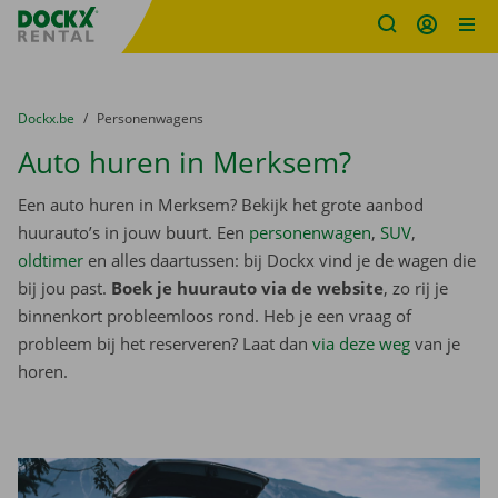
Fratello DEMO
Ga naar inhoud
Taalselectie overslaan
U bevindt zich hier:
van
Dockx.be
naar
Personenwagens
Auto huren in Merksem?
Een auto huren in Merksem? Bekijk het grote aanbod
huurauto’s in jouw buurt. Een
personenwagen
,
SUV
,
oldtimer
en alles daartussen: bij Dockx vind je de wagen die
bij jou past.
Boek je huurauto via de website
, zo rij je
binnenkort probleemloos rond. Heb je een vraag of
probleem bij het reserveren? Laat dan
via deze weg
van je
horen.