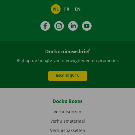
NL
FR
EN
Facebook
Instagram
LinkedIn
YouTube
Dockx nieuwsbrief
Blijf op de hoogte van nieuwigheden en promoties
INSCHRIJVEN
Dockx Boxes
Verhuisdozen
Verhuismateriaal
Verhuispakketten