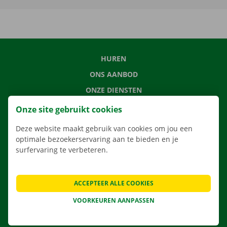
HUREN
ONS AANBOD
ONZE DIENSTEN
LOCATIES
Onze site gebruikt cookies
APP
Deze website maakt gebruik van cookies om jou een
VERHUISOPLOSSINGEN
optimale bezoekerservaring aan te bieden en je
surfervaring te verbeteren.
ACCEPTEER ALLE COOKIES
CONTACTEER ONS
VEELGESTELDE VRAGEN
VOORKEUREN AANPASSEN
NIEUWS