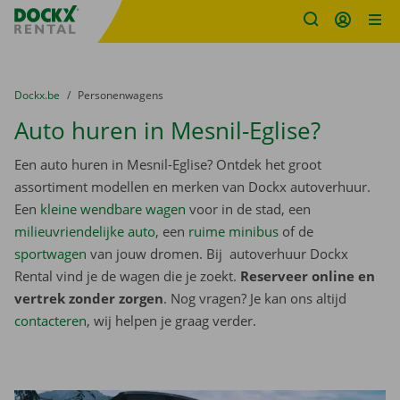
Fratello DEMO
Ga naar inhoud
Taalselectie overslaan
U bevindt zich hier:
van
Dockx.be
naar
Personenwagens
Auto huren in Mesnil-Eglise?
Een auto huren in Mesnil-Eglise? Ontdek het groot
assortiment modellen en merken van Dockx autoverhuur.
Een
kleine wendbare wagen
voor in de stad, een
milieuvriendelijke auto
, een
ruime minibus
of de
sportwagen
van jouw dromen. Bij autoverhuur Dockx
Rental vind je de wagen die je zoekt.
Reserveer online en
vertrek zonder zorgen
. Nog vragen? Je kan ons altijd
contacteren
, wij helpen je graag verder.