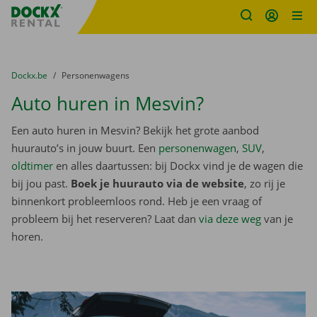
Fratello DEMO
Ga naar inhoud
Taalselectie overslaan
U bevindt zich hier:
van
Dockx.be
naar
Personenwagens
Auto huren in Mesvin?
Een auto huren in Mesvin? Bekijk het grote aanbod
huurauto’s in jouw buurt. Een
personenwagen
,
SUV
,
oldtimer
en alles daartussen: bij Dockx vind je de wagen die
bij jou past.
Boek je huurauto via de website
, zo rij je
binnenkort probleemloos rond. Heb je een vraag of
probleem bij het reserveren? Laat dan
via deze weg
van je
horen.