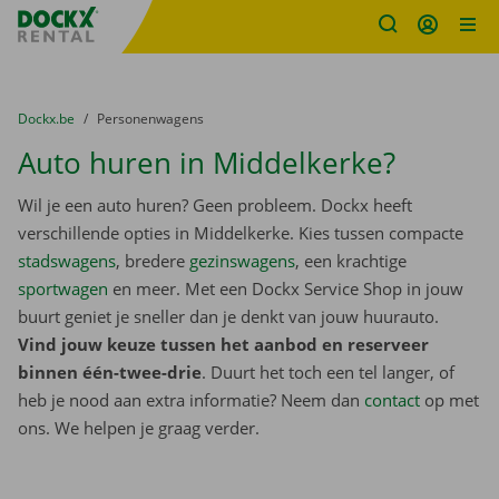
Fratello DEMO
Ga naar inhoud
Taalselectie overslaan
U bevindt zich hier:
van
Dockx.be
naar
Personenwagens
Auto huren in Middelkerke?
Wil je een auto huren? Geen probleem. Dockx heeft
verschillende opties in Middelkerke. Kies tussen compacte
stadswagens
, bredere
gezinswagens
, een krachtige
sportwagen
en meer. Met een Dockx Service Shop in jouw
buurt geniet je sneller dan je denkt van jouw huurauto.
Vind jouw keuze tussen het aanbod en reserveer
binnen één-twee-drie
. Duurt het toch een tel langer, of
heb je nood aan extra informatie? Neem dan
contact
op met
ons. We helpen je graag verder.