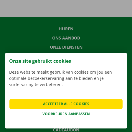
HUREN
ONS AANBOD
ONZE DIENSTEN
LOCATIES
Onze site gebruikt cookies
APP
Deze website maakt gebruik van cookies om jou een
VERHUISOPLOSSINGEN
optimale bezoekerservaring aan te bieden en je
surfervaring te verbeteren.
CONTACTEER ONS
ACCEPTEER ALLE COOKIES
VEELGESTELDE VRAGEN
VOORKEUREN AANPASSEN
NIEUWS
CADEAUBON