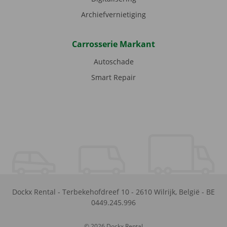
Archiefvernietiging
Carrosserie Markant
Autoschade
Smart Repair
Dockx Rental
-
Terbekehofdreef 10
-
2610
Wilrijk
,
België
-
BE
0449.245.996
© 2026 Dockx Rental