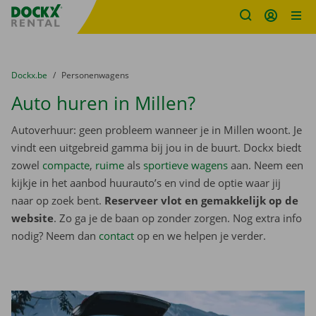
Fratello DEMO
Ga naar inhoud
Taalselectie overslaan
U bevindt zich hier:
van
Dockx.be
naar
Personenwagens
Auto huren in Millen?
Autoverhuur: geen probleem wanneer je in Millen woont. Je
vindt een uitgebreid gamma bij jou in de buurt. Dockx biedt
zowel
compacte
,
ruime
als
sportieve wagens
aan. Neem een
kijkje in het aanbod huurauto’s en vind de optie waar jij
naar op zoek bent.
Reserveer vlot en gemakkelijk op de
website
. Zo ga je de baan op zonder zorgen. Nog extra info
nodig? Neem dan
contact
op en we helpen je verder.