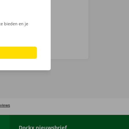
chnische fout
laar: in heel
e bieden en je
Dockx nieuwsbrief