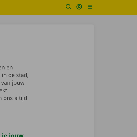
en en
 in de stad,
van jouw
ekt.
 ons altijd
 je jouw