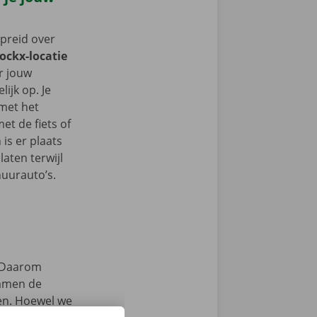
spreid over
Dockx-locatie
er jouw
ijk op. Je
 met het
t de fiets of
 is er plaats
aten terwijl
huurauto’s.
Daarom
samen de
zen. Hoewel we