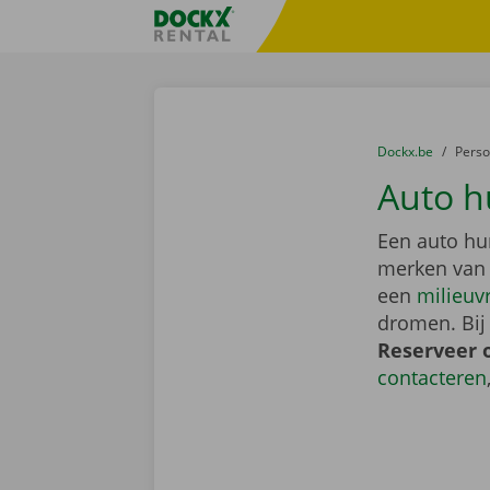
Ga naar inhoud
Taalselectie overslaan
Fratello DEMO
U bevindt zich hi
van
Dockx.be
naar
Pers
Auto h
Een auto hu
merken van
een
milieuv
dromen. Bij
Reserveer 
contacteren