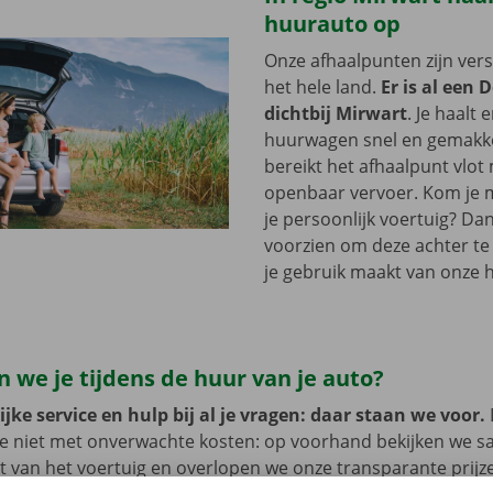
huurauto op
Onze afhaalpunten zijn ver
het hele land.
Er is al een 
dichtbij Mirwart
. Je haalt 
huurwagen snel en gemakkel
bereikt het afhaalpunt vlot
openbaar vervoer. Kom je me
je persoonlijk voertuig? Dan
voorzien om deze achter te l
je gebruik maakt van onze 
 we je tijdens de huur van je auto?
jke service en hulp bij al je vragen: daar staan we voor.
je niet met onverwachte kosten: op voorhand bekijken we 
at van het voertuig en overlopen we onze transparante prij