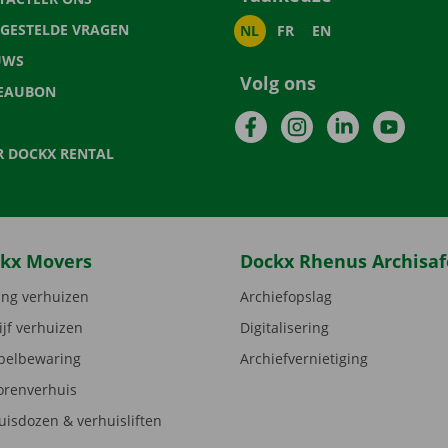
LGESTELDE VRAGEN
NL
FR
EN
UWS
Volg ons
EAUBON
Facebook
Instagram
LinkedIn
YouTu
R DOCKX RENTAL
kx Movers
Dockx Rhenus Archisaf
ng verhuizen
Archiefopslag
ijf verhuizen
Digitalisering
elbewaring
Archiefvernietiging
orenverhuis
uisdozen & verhuisliften