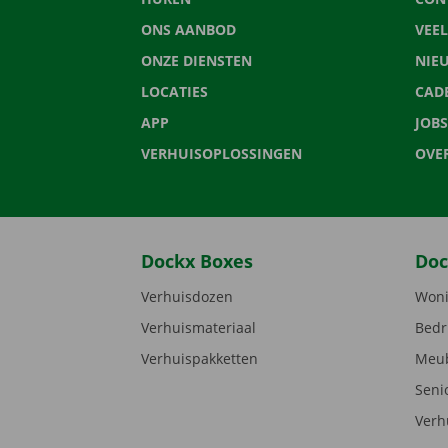
ONS AANBOD
VEE
ONZE DIENSTEN
NIE
LOCATIES
CAD
APP
JOBS
VERHUISOPLOSSINGEN
OVE
Dockx Boxes
Doc
Verhuisdozen
Woni
Verhuismateriaal
Bedr
Verhuispakketten
Meub
Seni
Verh