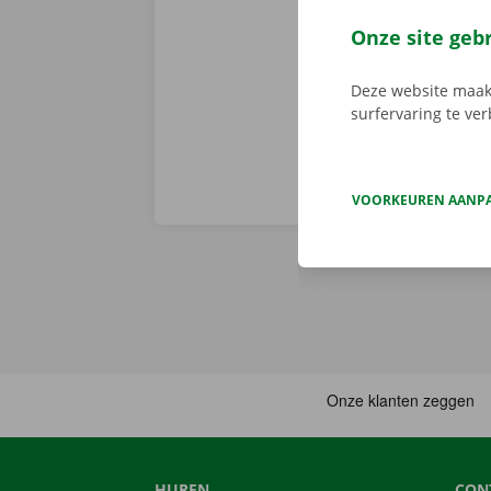
er niet op h
vertoont. In d
Onze site geb
Europa. Zo ve
Deze website maakt
surfervaring te ve
VOORKEUREN AANP
HUREN
CON