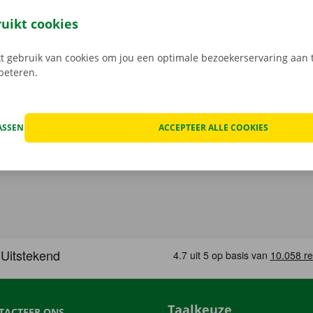
open, kan het voorkomen dat je huurwagen onderweg een te
at geval staat er 24/7 assistentie en pechverhelping voor je k
ruikt cookies
rtrek je zorgeloos op pad met je huurauto.
 gebruik van cookies om jou een optimale bezoekerservaring aan t
rbeteren.
ASSEN
ACCEPTEER ALLE COOKIES
Taalkeuze
TACTEER ONS