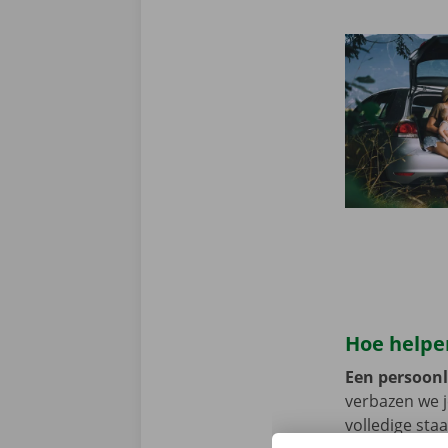
Hoe helpen
Een persoonli
verbazen we 
volledige sta