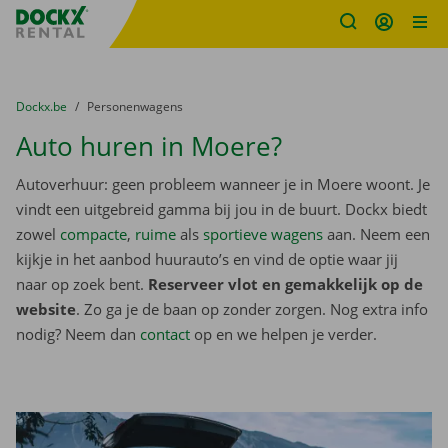
Fratello DEMO
Ga naar inhoud
Taalselectie overslaan
U bevindt zich hier:
van
Dockx.be
naar
Personenwagens
Auto huren in Moere?
Autoverhuur: geen probleem wanneer je in Moere woont. Je
vindt een uitgebreid gamma bij jou in de buurt. Dockx biedt
zowel
compacte
,
ruime
als
sportieve wagens
aan. Neem een
kijkje in het aanbod huurauto’s en vind de optie waar jij
naar op zoek bent.
Reserveer vlot en gemakkelijk op de
website
. Zo ga je de baan op zonder zorgen. Nog extra info
nodig? Neem dan
contact
op en we helpen je verder.