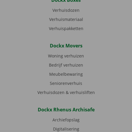
Dockx Boxes
Verhuisdozen
Verhuismateriaal
Verhuispakketten
Dockx Movers
Woning verhuizen
Bedrijf verhuizen
Meubelbewaring
Seniorenverhuis
Verhuisdozen & verhuisliften
Dockx Rhenus Archisafe
Archiefopslag
Digitalisering