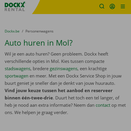
Fratello DEMO
Ga naar inhoud
Taalselectie overslaan
U bevindt zich hier:
van
Dockx.be
naar
Personenwagens
Auto huren in Mol?
Wil je een auto huren? Geen probleem. Dockx heeft
verschillende opties in Mol. Kies tussen compacte
stadswagens
, bredere
gezinswagens
, een krachtige
sportwagen
en meer. Met een Dockx Service Shop in jouw
buurt geniet je sneller dan je denkt van jouw huurauto.
Vind jouw keuze tussen het aanbod en reserveer
binnen één-twee-drie
. Duurt het toch een tel langer, of
heb je nood aan extra informatie? Neem dan
contact
op met
ons. We helpen je graag verder.