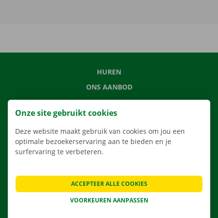
HUREN
ONS AANBOD
ONZE DIENSTEN
Onze site gebruikt cookies
LOCATIES
Deze website maakt gebruik van cookies om jou een
APP
optimale bezoekerservaring aan te bieden en je
VERHUISOPLOSSINGEN
surfervaring te verbeteren.
ACCEPTEER ALLE COOKIES
CONTACTEER ONS
VOORKEUREN AANPASSEN
VEELGESTELDE VRAGEN