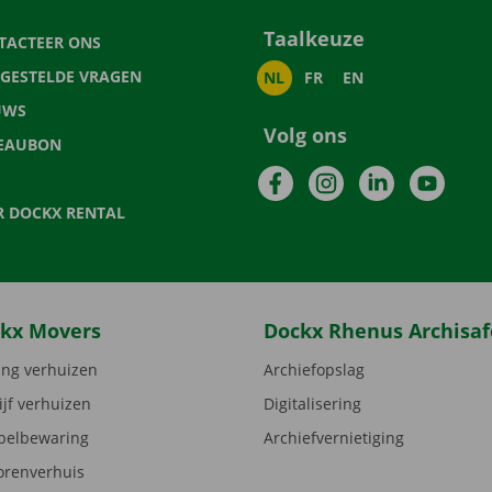
Taalkeuze
TACTEER ONS
LGESTELDE VRAGEN
NL
FR
EN
UWS
Volg ons
EAUBON
Facebook
Instagram
LinkedIn
YouTu
R DOCKX RENTAL
kx Movers
Dockx Rhenus Archisaf
ng verhuizen
Archiefopslag
ijf verhuizen
Digitalisering
elbewaring
Archiefvernietiging
orenverhuis