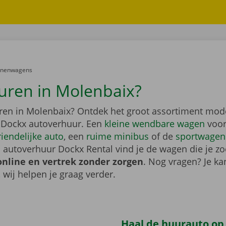
er:
onenwagens
uren in Molenbaix?
ren in Molenbaix? Ontdek het groot assortiment mod
 Dockx autoverhuur. Een
kleine wendbare wagen
voor
riendelijke auto
, een
ruime minibus
of de
sportwagen
 autoverhuur Dockx Rental vind je de wagen die je zo
online en vertrek zonder zorgen
. Nog vragen? Je kan
, wij helpen je graag verder.
Haal de huurauto op b