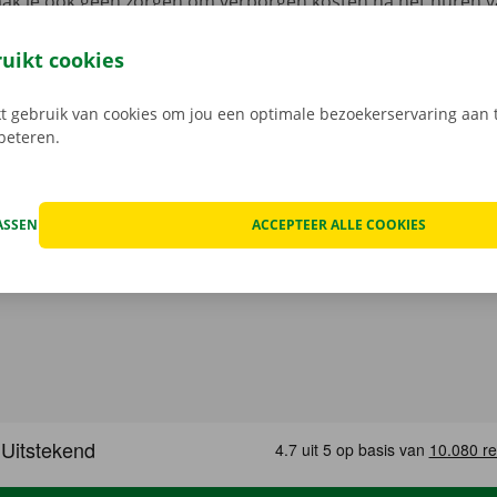
aak je ook geen zorgen om verborgen kosten na het huren v
 staat van de auto voor vertrek samen in beeld.
Transpara
 service: daar gaan we voor.
ruikt cookies
 gebruik van cookies om jou een optimale bezoekerservaring aan t
rbeteren.
ASSEN
ACCEPTEER ALLE COOKIES