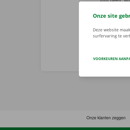
fout heeft. M
We brengen de
persoonlijke
Onze site geb
Deze website maakt
surfervaring te ve
VOORKEUREN AANP