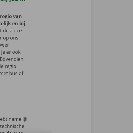
 regio van
lijk en bij
 de auto?
er op ons
 weer
je er ook
 Bovendien
de regio
met bus of
hebt namelijk
 technische