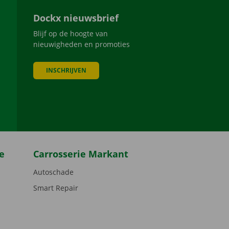
Dockx nieuwsbrief
Blijf op de hoogte van
nieuwigheden en promoties
INSCHRIJVEN
be
e
Carrosserie Markant
Autoschade
Smart Repair