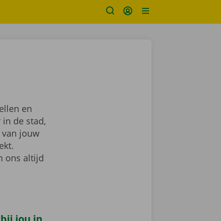
ellen en
 in de stad,
van jouw
ekt.
 ons altijd
ij jou in