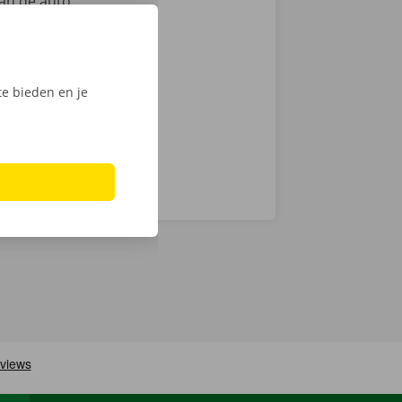
an de auto.
ntie en een
e bieden en je