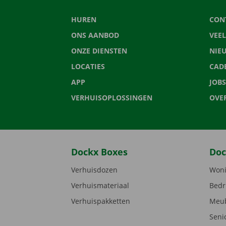
HUREN
CON
ONS AANBOD
VEE
ONZE DIENSTEN
NIE
LOCATIES
CAD
APP
JOBS
VERHUISOPLOSSINGEN
OVE
Dockx Boxes
Doc
Verhuisdozen
Woni
Verhuismateriaal
Bedr
Verhuispakketten
Meub
Seni