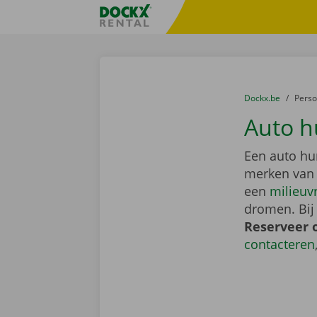
Ga naar inhoud
Taalselectie overslaan
Fratello DEMO
U bevindt zich hi
van
Dockx.be
naar
Pers
Auto h
Een auto hu
merken van
een
milieuv
dromen. Bij
Reserveer 
contacteren