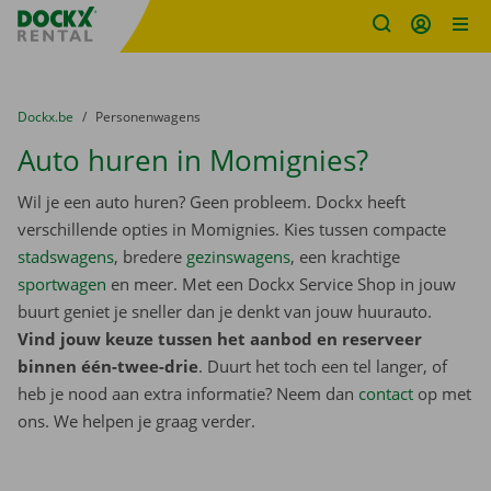
Fratello DEMO
Ga naar inhoud
Taalselectie overslaan
U bevindt zich hier:
van
Dockx.be
naar
Personenwagens
Auto huren in Momignies?
Wil je een auto huren? Geen probleem. Dockx heeft
verschillende opties in Momignies. Kies tussen compacte
stadswagens
, bredere
gezinswagens
, een krachtige
sportwagen
en meer. Met een Dockx Service Shop in jouw
buurt geniet je sneller dan je denkt van jouw huurauto.
Vind jouw keuze tussen het aanbod en reserveer
binnen één-twee-drie
. Duurt het toch een tel langer, of
heb je nood aan extra informatie? Neem dan
contact
op met
ons. We helpen je graag verder.