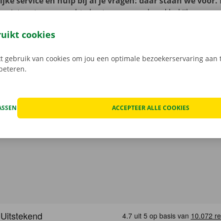
jke service en hulp bij al je vragen: daar staan we voor.
je niet met onverwachte kosten: op voorhand bekijken we 
at van het voertuig en overlopen we onze transparante prij
ruikt cookies
open, kan het voorkomen dat je huurwagen onderweg een te
at geval staat er 24/7 assistentie en pechverhelping voor je k
 gebruik van cookies om jou een optimale bezoekerservaring aan t
rtrek je zorgeloos op pad met je huurauto.
rbeteren.
ASSEN
ACCEPTEER ALLE COOKIES