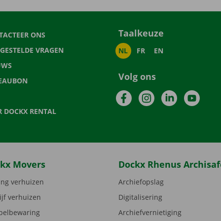
Taalkeuze
TACTEER ONS
LGESTELDE VRAGEN
NL
FR
EN
UWS
Volg ons
EAUBON
Facebook
Instagram
LinkedIn
YouTu
R DOCKX RENTAL
kx Movers
Dockx Rhenus Archisaf
ng verhuizen
Archiefopslag
ijf verhuizen
Digitalisering
elbewaring
Archiefvernietiging