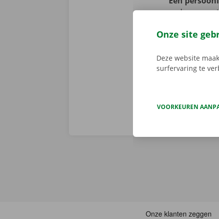
Een persoonli
verbazen we 
volledige sta
Onze site geb
er niet op h
vertoont. In d
Deze website maakt
Europa. Zo ve
surfervaring te ve
VOORKEUREN AANP