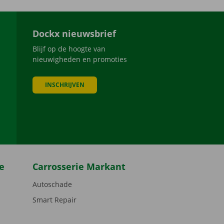
Dockx nieuwsbrief
Blijf op de hoogte van
nieuwigheden en promoties
INSCHRIJVEN
be
e
Carrosserie Markant
Autoschade
Smart Repair