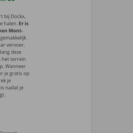
 bij Dockx,
te halen.
Er is
 van Mont-
 gemakkelijk
ar vervoer.
 Hang deze
 het terrein
op. Wanneer
r je gratis op
ek je
s nadat je
gt.