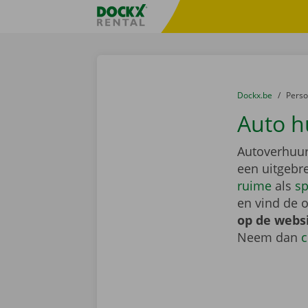
Ga naar inhoud
Taalselectie overslaan
Fratello DEMO
U bevindt zich hi
van
Dockx.be
naar
Pers
Auto h
Autoverhuur
een uitgebr
ruime
als
sp
en vind de o
op de webs
Neem dan
c