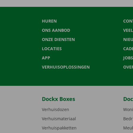
HUREN
CON
ONS AANBOD
VEE
ONZE DIENSTEN
NIE
LOCATIES
CAD
APP
JOBS
VERHUISOPLOSSINGEN
OVE
Dockx Boxes
Doc
Verhuisdozen
Woni
Verhuismateriaal
Bedr
Verhuispakketten
Meub