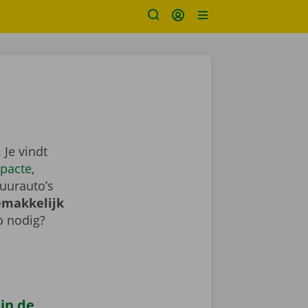
Je vindt
pacte
,
uurauto’s
emakkelijk
o nodig?
 in de