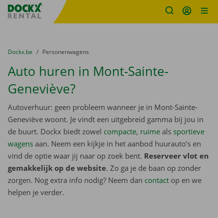
Fratello DEMO
Ga naar inhoud
Taalselectie overslaan
U bevindt zich hier:
van
Dockx.be
naar
Personenwagens
Auto huren in Mont-Sainte-
Geneviève?
Autoverhuur: geen probleem wanneer je in Mont-Sainte-
Geneviève woont. Je vindt een uitgebreid gamma bij jou in
de buurt. Dockx biedt zowel
compacte
,
ruime
als
sportieve
wagens
aan. Neem een kijkje in het aanbod huurauto’s en
vind de optie waar jij naar op zoek bent.
Reserveer vlot en
gemakkelijk op de website
. Zo ga je de baan op zonder
zorgen. Nog extra info nodig? Neem dan
contact
op en we
helpen je verder.