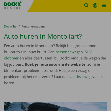
Fratello DEMO
Ga naar inhoud
Taalselectie overslaan
U bevindt zich hier:
van
Dockx.be
naar
Personenwagens
Auto huren in Montbliart?
Een auto huren in Montbliart? Bekijk het grote aanbod
huurauto’s in jouw buurt. Een
personenwagen
,
SUV
,
oldtimer
en alles daartussen: bij Dockx vind je de wagen die
bij jou past.
Boek je huurauto via de website
, zo rij je
binnenkort probleemloos rond. Heb je een vraag of
probleem bij het reserveren? Laat dan
via deze weg
van je
horen.