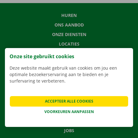
HUREN
ONS AANBOD
ONZE DIENSTEN
LOCATIES
APP
Onze site gebruikt cookies
VERHUISOPLOSSINGEN
Deze website maakt gebruik van cookies om jou een
optimale bezoekerservaring aan te bieden en je
surfervaring te verbeteren.
CONTACTEER ONS
ACCEPTEER ALLE COOKIES
VEELGESTELDE VRAGEN
NIEUWS
VOORKEUREN AANPASSEN
CADEAUBON
JOBS