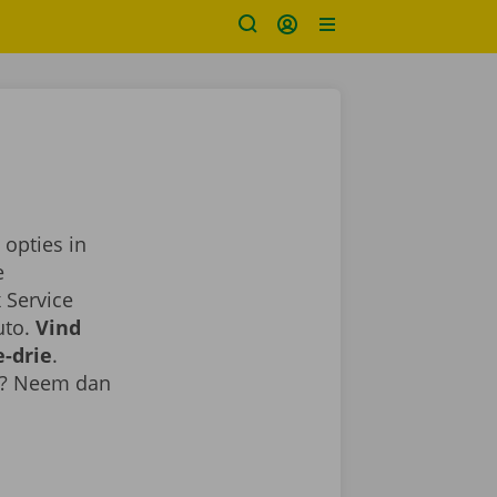
 opties in
e
 Service
uto.
Vind
-drie
.
ie? Neem dan