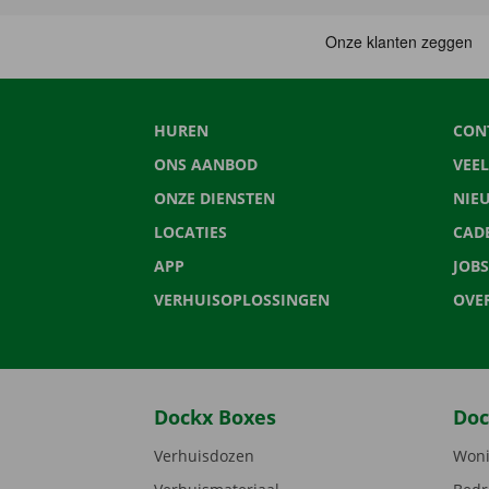
HUREN
CON
ONS AANBOD
VEE
ONZE DIENSTEN
NIE
LOCATIES
CAD
APP
JOBS
VERHUISOPLOSSINGEN
OVE
Dockx Boxes
Doc
Verhuisdozen
Woni