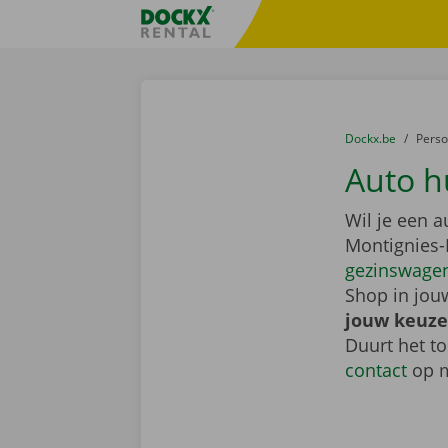
Ga naar inhoud
Taalselectie overslaan
Fratello DEMO
U bevindt zich hi
van
Dockx.be
naar
Pers
Auto h
Wil je een 
Montignies-
gezinswage
Shop in jouw
jouw keuze
Duurt het to
contact
op m