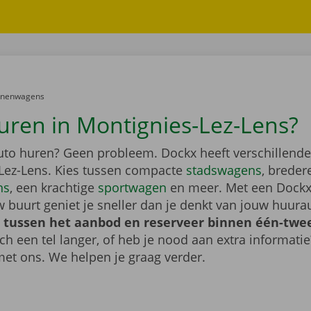
er:
onenwagens
uren in Montignies-Lez-Lens?
auto huren? Geen probleem. Dockx heeft verschillende
Lez-Lens. Kies tussen compacte
stadswagens
, breder
ns
, een krachtige
sportwagen
en meer. Met een Dockx
 buurt geniet je sneller dan je denkt van jouw huura
 tussen het aanbod en reserveer binnen één-twee
ch een tel langer, of heb je nood aan extra informat
et ons. We helpen je graag verder.