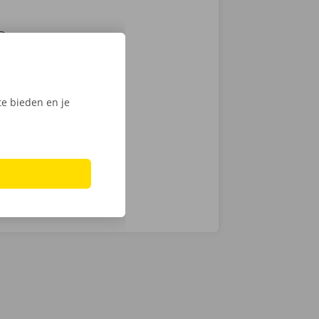
Daarom
samen de
zen. Hoewel we
chnische fout
e bieden en je
laar: in heel