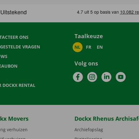
Taalkeuze
TACTEER ONS
LGESTELDE VRAGEN
NL
FR
EN
UWS
Volg ons
EAUBON
Facebook
Instagram
LinkedIn
YouTu
R DOCKX RENTAL
kx Movers
Dockx Rhenus Archisaf
ng verhuizen
Archiefopslag