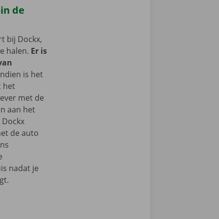
 in de
 bij Dockx,
te halen.
Er is
 van
ndien is het
t het
iever met de
n aan het
w Dockx
et de auto
ons
e
s nadat je
gt.