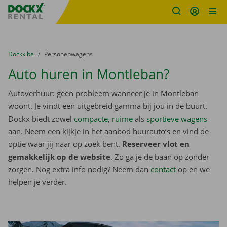
Fratello DEMO
Ga naar inhoud
Taalselectie overslaan
U bevindt zich hier:
van
Dockx.be
naar
Personenwagens
Auto huren in Montleban?
Autoverhuur: geen probleem wanneer je in Montleban
woont. Je vindt een uitgebreid gamma bij jou in de buurt.
Dockx biedt zowel
compacte
,
ruime
als
sportieve wagens
aan. Neem een kijkje in het aanbod huurauto’s en vind de
optie waar jij naar op zoek bent.
Reserveer vlot en
gemakkelijk op de website
. Zo ga je de baan op zonder
zorgen. Nog extra info nodig? Neem dan
contact
op en we
helpen je verder.