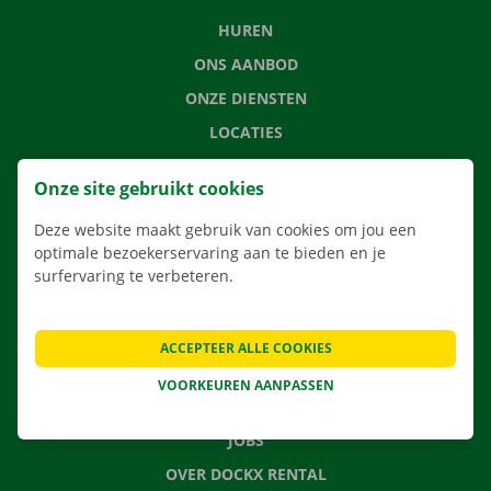
HUREN
ONS AANBOD
ONZE DIENSTEN
LOCATIES
APP
Onze site gebruikt cookies
VERHUISOPLOSSINGEN
Deze website maakt gebruik van cookies om jou een
optimale bezoekerservaring aan te bieden en je
surfervaring te verbeteren.
CONTACTEER ONS
VEELGESTELDE VRAGEN
ACCEPTEER ALLE COOKIES
NIEUWS
VOORKEUREN AANPASSEN
CADEAUBON
JOBS
OVER DOCKX RENTAL