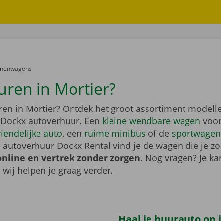
er:
onenwagens
uren in Mortier?
ren in Mortier? Ontdek het groot assortiment modell
 Dockx autoverhuur. Een
kleine wendbare wagen
voor
riendelijke auto
, een
ruime minibus
of de
sportwagen
 autoverhuur Dockx Rental vind je de wagen die je zo
online en vertrek zonder zorgen
. Nog vragen? Je kan
, wij helpen je graag verder.
Haal je huurauto op i