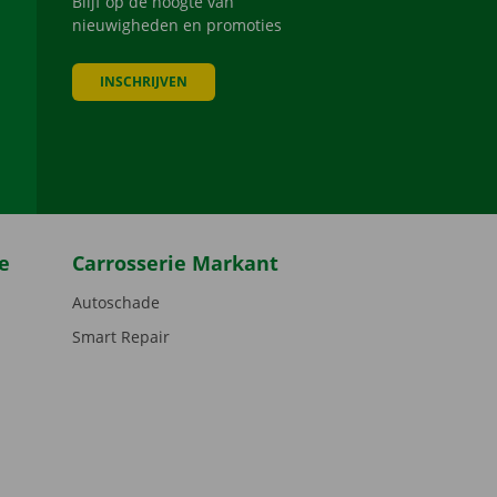
Blijf op de hoogte van
nieuwigheden en promoties
INSCHRIJVEN
be
e
Carrosserie Markant
Autoschade
Smart Repair