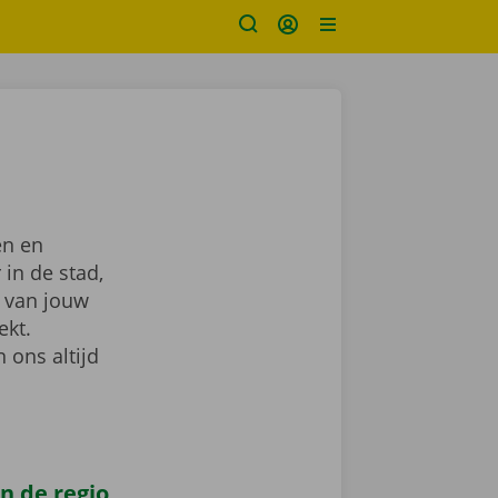
en en
 in de stad,
van jouw
ekt.
 ons altijd
n de regio