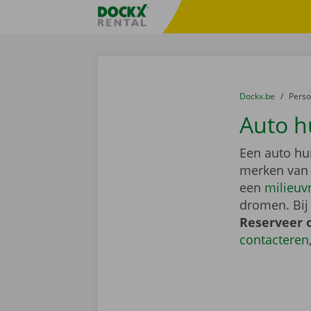
Ga naar inhoud
Taalselectie overslaan
Fratello DEMO
U bevindt zich hi
van
Dockx.be
naar
Pers
Auto h
Een auto hu
merken van
een
milieuv
dromen. Bij
Reserveer 
contacteren