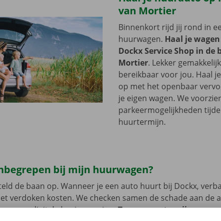
van Mortier
Binnenkort rijd jij rond in 
huurwagen.
Haal je wagen
Dockx Service Shop in de 
Mortier
. Lekker gemakkelij
bereikbaar voor jou. Haal 
op met het openbaar vervoer
je eigen wagen. We voorzie
parkeermogelijkheden tijde
huurtermijn.
 inbegrepen bij mijn huurwagen?
eld de baan op. Wanneer je een auto huurt bij Dockx, verb
met verdoken kosten. We checken samen de schade aan de 
uren een digitale kopie naar jou.
Transparante prijzen en e