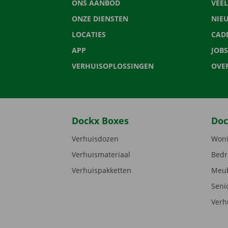
ONS AANBOD
VEE
ONZE DIENSTEN
NIE
LOCATIES
CAD
APP
JOBS
VERHUISOPLOSSINGEN
OVE
Dockx Boxes
Doc
Verhuisdozen
Woni
Verhuismateriaal
Bedr
Verhuispakketten
Meub
Seni
Verh