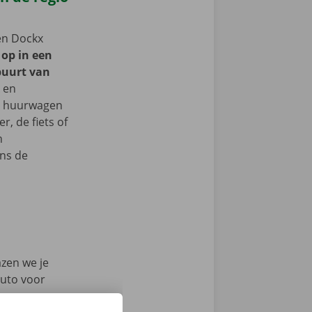
een Dockx
 op in een
buurt van
k en
je huurwagen
, de fiets of
n
ns de
azen we je
auto voor
en