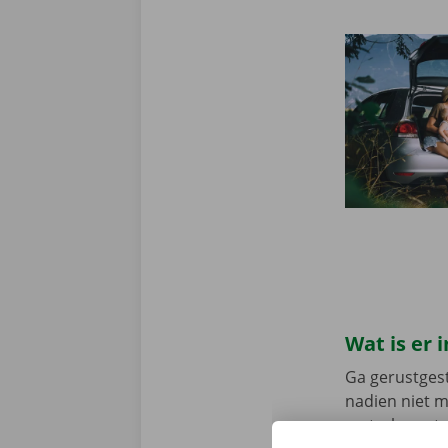
Wat is er
Ga gerustgest
nadien niet 
vertrek en st