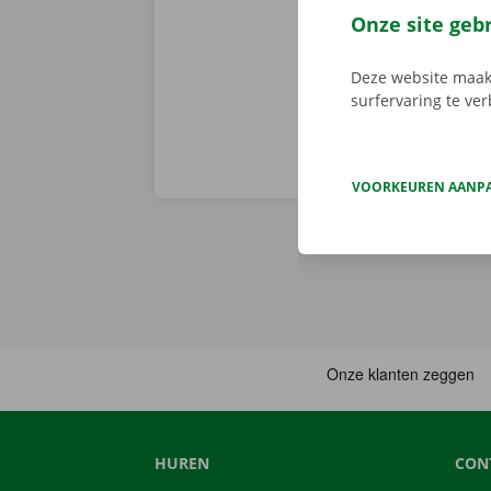
persoonlijke 
Onze site geb
onderweg? Dan
Deze website maakt
surfervaring te ve
VOORKEUREN AANP
HUREN
CON