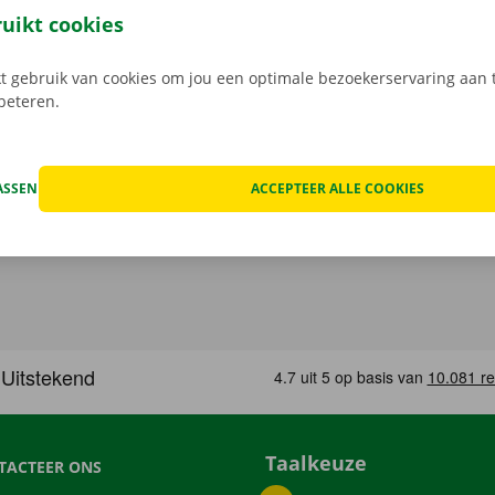
service zijn onze prioriteit.
Heb je daarnaast technische p
ruikt cookies
 staat er 24/7 assistentie en pechverhelping voor je klaar.
 gebruik van cookies om jou een optimale bezoekerservaring aan t
rbeteren.
ASSEN
ACCEPTEER ALLE COOKIES
Taalkeuze
TACTEER ONS