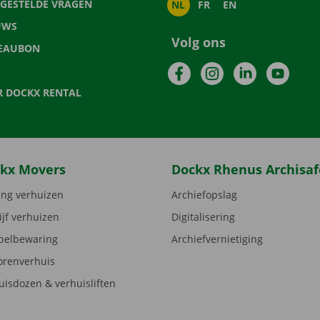
LGESTELDE VRAGEN
NL
FR
EN
UWS
Volg ons
EAUBON
Facebook
Instagram
LinkedIn
YouTu
R DOCKX RENTAL
kx Movers
Dockx Rhenus Archisaf
ng verhuizen
Archiefopslag
ijf verhuizen
Digitalisering
elbewaring
Archiefvernietiging
orenverhuis
uisdozen & verhuisliften