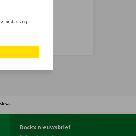
ech
e bieden en je
Dockx nieuwsbrief