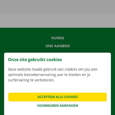
HUREN
ONS AANBOD
ONZE DIENSTEN
Onze site gebruikt cookies
LOCATIES
Deze website maakt gebruik van cookies om jou een
APP
optimale bezoekerservaring aan te bieden en je
VERHUISOPLOSSINGEN
surfervaring te verbeteren.
ACCEPTEER ALLE COOKIES
CONTACTEER ONS
VOORKEUREN AANPASSEN
VEELGESTELDE VRAGEN