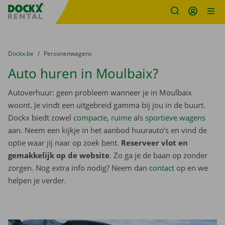
Fratello DEMO
Ga naar inhoud
Taalselectie overslaan
U bevindt zich hier:
van
Dockx.be
naar
Personenwagens
Auto huren in Moulbaix?
Autoverhuur: geen probleem wanneer je in Moulbaix
woont. Je vindt een uitgebreid gamma bij jou in de buurt.
Dockx biedt zowel
compacte
,
ruime
als
sportieve wagens
aan. Neem een kijkje in het aanbod huurauto’s en vind de
optie waar jij naar op zoek bent.
Reserveer vlot en
gemakkelijk op de website
. Zo ga je de baan op zonder
zorgen. Nog extra info nodig? Neem dan
contact
op en we
helpen je verder.