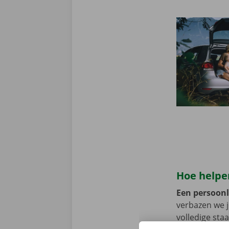
Hoe helpen
Een persoonli
verbazen we 
volledige sta