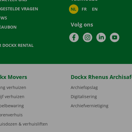
LGESTELDE VRAGEN
NL
FR
EN
UWS
Volg ons
EAUBON
Facebook
Instagram
LinkedIn
YouTu
R DOCKX RENTAL
kx Movers
Dockx Rhenus Archisaf
ng verhuizen
Archiefopslag
ijf verhuizen
Digitalisering
elbewaring
Archiefvernietiging
orenverhuis
uisdozen & verhuisliften