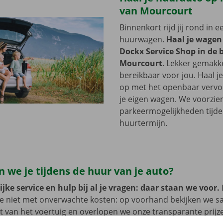
van Mourcourt
Binnenkort rijd jij rond in 
huurwagen.
Haal je wagen
Dockx Service Shop in de 
Mourcourt
. Lekker gemakke
bereikbaar voor jou. Haal 
op met het openbaar vervoer
je eigen wagen. We voorzie
parkeermogelijkheden tijde
huurtermijn.
 we je tijdens de huur van je auto?
jke service en hulp bij al je vragen: daar staan we voor.
je niet met onverwachte kosten: op voorhand bekijken we 
at van het voertuig en overlopen we onze transparante prij