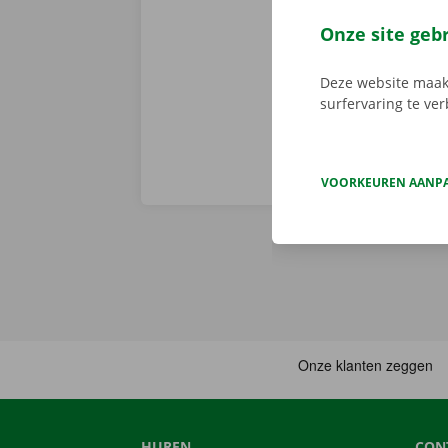
er niet op h
vertoont. In d
Onze site geb
Europa. Zo ve
Deze website maakt
surfervaring te ve
VOORKEUREN AANP
HUREN
CON