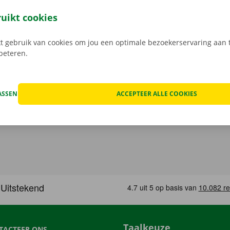
open, kan het voorkomen dat je huurwagen onderweg een te
at geval staat er 24/7 assistentie en pechverhelping voor je k
ruikt cookies
rtrek je zorgeloos op pad met je huurauto.
 gebruik van cookies om jou een optimale bezoekerservaring aan t
rbeteren.
ASSEN
ACCEPTEER ALLE COOKIES
Taalkeuze
TACTEER ONS