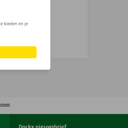
chnische fout
laar: in heel
e bieden en je
Dockx nieuwsbrief