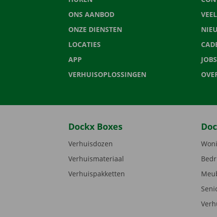
ONS AANBOD
VEE
ONZE DIENSTEN
NIE
LOCATIES
CAD
APP
JOBS
VERHUISOPLOSSINGEN
OVE
Dockx Boxes
Doc
Verhuisdozen
Woni
Verhuismateriaal
Bedr
Verhuispakketten
Meub
Seni
Verh