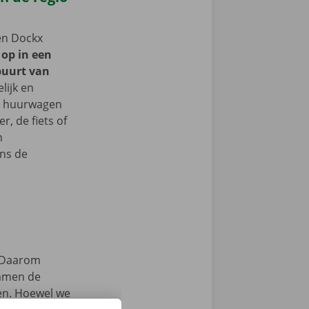
een Dockx
 op in een
buurt van
lijk en
je huurwagen
, de fiets of
n
ns de
Daarom
samen de
zen. Hoewel we