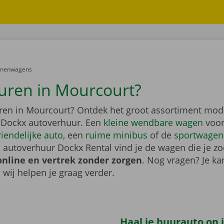
er:
onenwagens
uren in Mourcourt?
ren in Mourcourt? Ontdek het groot assortiment mod
 Dockx autoverhuur. Een
kleine wendbare wagen
voor
riendelijke auto
, een
ruime minibus
of de
sportwagen
 autoverhuur Dockx Rental vind je de wagen die je zo
online en vertrek zonder zorgen
. Nog vragen? Je kan
, wij helpen je graag verder.
Haal je huurauto op i