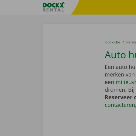
Ga naar inhoud
Taalselectie overslaan
Fratello DEMO
U bevindt zich hi
van
Dockx.be
naar
Pers
Auto h
Een auto hu
merken van
een
milieuv
dromen. Bij
Reserveer 
contacteren