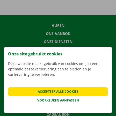
HUREN
ONS AANBOD
ONZE DIENSTEN
LOCATIES
Onze site gebruikt cookies
APP
Deze website maakt gebruik van cookies om jou een
VERHUISOPLOSSINGEN
optimale bezoekerservaring aan te bieden en je
surfervaring te verbeteren.
CONTACTEER ONS
ACCEPTEER ALLE COOKIES
VEELGESTELDE VRAGEN
VOORKEUREN AANPASSEN
NIEUWS
CADEAUBON