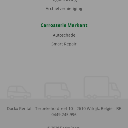
Archiefvernietiging
Carrosserie Markant
Autoschade
Smart Repair
Dockx Rental
-
Terbekehofdreef 10
-
2610
Wilrijk
,
België
-
BE
0449.245.996
© 2026 Dockx Rental