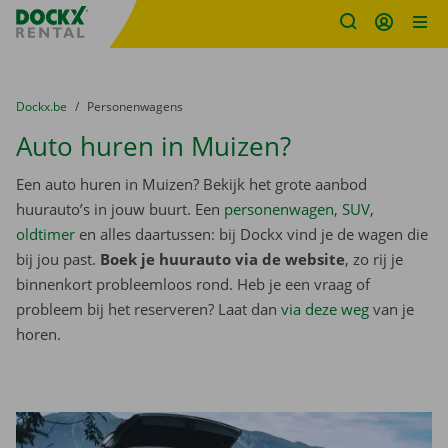
Fratello DEMO
Ga naar inhoud
Taalselectie overslaan
U bevindt zich hier:
van
Dockx.be
naar
Personenwagens
Auto huren in Muizen?
Een auto huren in Muizen? Bekijk het grote aanbod
huurauto’s in jouw buurt. Een
personenwagen
,
SUV
,
oldtimer
en alles daartussen: bij Dockx vind je de wagen die
bij jou past.
Boek je huurauto via de website
, zo rij je
binnenkort probleemloos rond. Heb je een vraag of
probleem bij het reserveren? Laat dan
via deze weg
van je
horen.