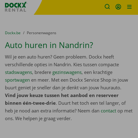
Fratello DEMO
Ga naar inhoud
Taalselectie overslaan
U bevindt zich hier:
van
Dockx.be
naar
Personenwagens
Auto huren in Nandrin?
Wil je een auto huren? Geen probleem. Dockx heeft
verschillende opties in Nandrin. Kies tussen compacte
stadswagens
, bredere
gezinswagens
, een krachtige
sportwagen
en meer. Met een Dockx Service Shop in jouw
buurt geniet je sneller dan je denkt van jouw huurauto.
Vind jouw keuze tussen het aanbod en reserveer
binnen één-twee-drie
. Duurt het toch een tel langer, of
heb je nood aan extra informatie? Neem dan
contact
op met
ons. We helpen je graag verder.