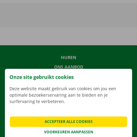
HUREN
ONS AANBOD
ONZE DIENSTEN
Onze site gebruikt cookies
LOCATIES
Deze website maakt gebruik van cookies om jou een
optimale bezoekerservaring aan te bieden en je
APP
surfervaring te verbeteren.
VERHUISOPLOSSINGEN
ACCEPTEER ALLE COOKIES
VOORKEUREN AANPASSEN
CONTACTEER ONS