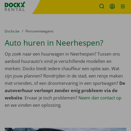
Fratello DEMO
Ga naar inhoud
Taalselectie overslaan
U bevindt zich hier:
van
Dockx.be
naar
Personenwagens
Auto huren in Neerhespen?
Op zoek naar een huurwagen in Neerhespen? Tussen ons
aanbod huurauto’s vind je verschillende modellen en
merken. Dockx biedt iedere chauffeur een optie aan. Wat
zijn jouw plannen? Rondrijden in de stad, een reisje maken
met vrienden, of een droomervaring in een sportwagen?
De
autoverhuur verloopt zonder enig probleem via de
website
. Ervaar je toch problemen?
Neem dan contact op
en we vinden een oplossing.