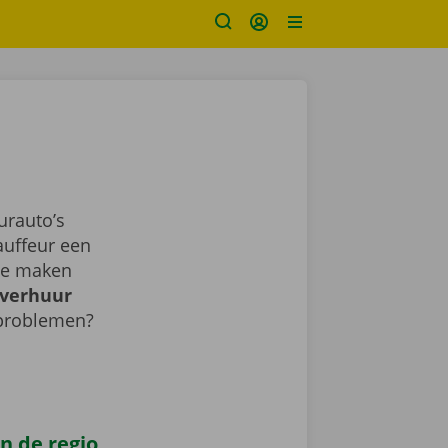
urauto’s
auffeur een
sje maken
verhuur
 problemen?
n de regio