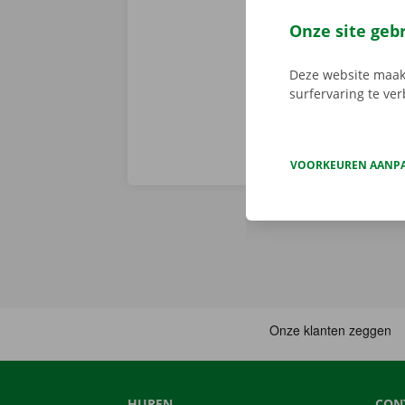
er niet op h
vertoont. In d
Onze site geb
Europa. Zo ve
Deze website maakt
surfervaring te ve
VOORKEUREN AANP
HUREN
CON