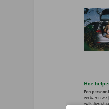
Hoe helpen
Een persoonli
verbazen we 
volledige sta