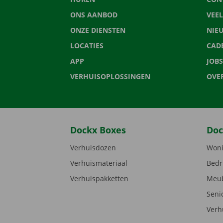
ONS AANBOD
VEE
ONZE DIENSTEN
NIE
LOCATIES
CAD
APP
JOBS
VERHUISOPLOSSINGEN
OVE
Dockx Boxes
Doc
Verhuisdozen
Woni
Verhuismateriaal
Bedr
Verhuispakketten
Meub
Seni
Verh