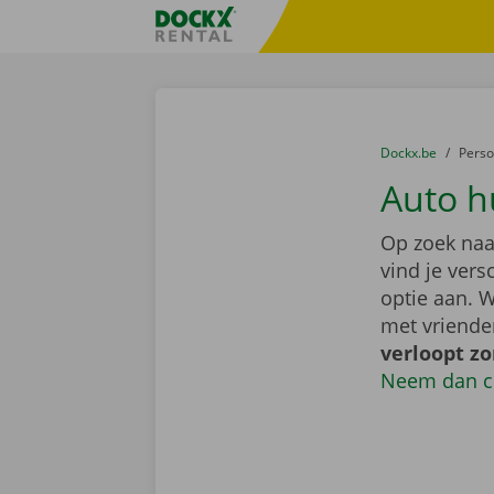
Ga naar inhoud
Taalselectie overslaan
Fratello DEMO
U bevindt zich hi
van
Dockx.be
naar
Pers
Auto h
Op zoek naa
vind je ver
optie aan. W
met vriende
verloopt z
Neem dan c