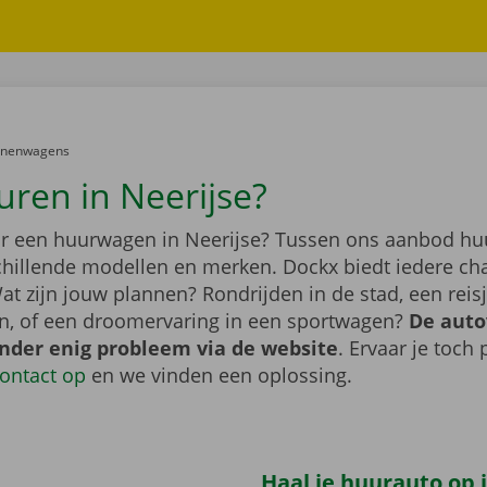
er:
onenwagens
uren in Neerijse?
r een huurwagen in Neerijse? Tussen ons aanbod hu
schillende modellen en merken. Dockx biedt iedere ch
at zijn jouw plannen? Rondrijden in de stad, een rei
n, of een droomervaring in een sportwagen?
De auto
onder enig probleem via de website
. Ervaar je toch
ontact op
en we vinden een oplossing.
Haal je huurauto op i