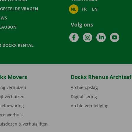
LGESTELDE VRAGEN
NL
FR
EN
UWS
Volg ons
EAUBON
Facebook
Instagram
LinkedIn
YouTu
R DOCKX RENTAL
kx Movers
Dockx Rhenus Archisaf
ng verhuizen
Archiefopslag
ijf verhuizen
Digitalisering
elbewaring
Archiefvernietiging
orenverhuis
uisdozen & verhuisliften