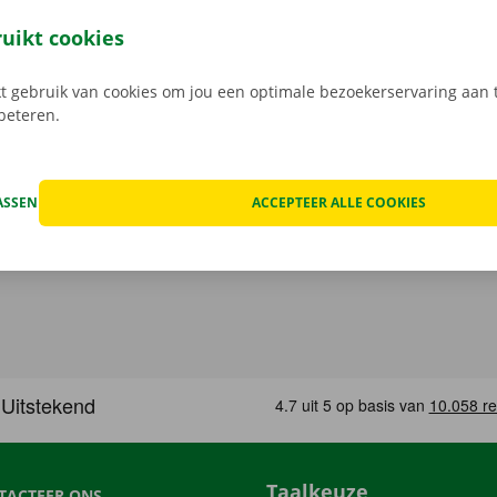
open, kan het voorkomen dat je huurwagen onderweg een te
at geval staat er 24/7 assistentie en pechverhelping voor je k
ruikt cookies
rtrek je zorgeloos op pad met je huurauto.
 gebruik van cookies om jou een optimale bezoekerservaring aan t
rbeteren.
ASSEN
ACCEPTEER ALLE COOKIES
Taalkeuze
TACTEER ONS