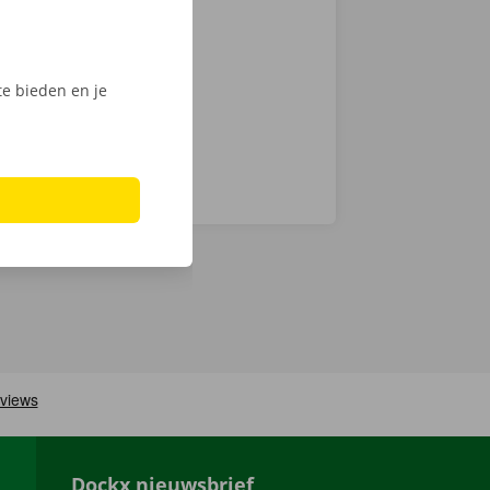
chnische fout
laar: in heel
e bieden en je
Dockx nieuwsbrief