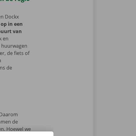
een Dockx
 op in een
buurt van
k en
je huurwagen
, de fiets of
n
ns de
Daarom
samen de
zen. Hoewel we