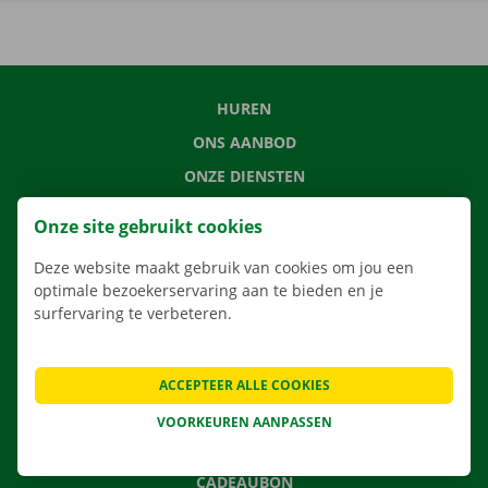
HUREN
ONS AANBOD
ONZE DIENSTEN
LOCATIES
Onze site gebruikt cookies
APP
Deze website maakt gebruik van cookies om jou een
VERHUISOPLOSSINGEN
optimale bezoekerservaring aan te bieden en je
surfervaring te verbeteren.
CONTACTEER ONS
ACCEPTEER ALLE COOKIES
VEELGESTELDE VRAGEN
VOORKEUREN AANPASSEN
NIEUWS
CADEAUBON