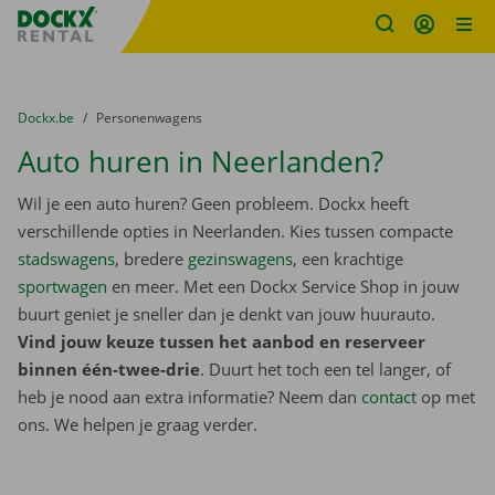
Fratello DEMO
Ga naar inhoud
Taalselectie overslaan
U bevindt zich hier:
van
Dockx.be
naar
Personenwagens
Auto huren in Neerlanden?
Wil je een auto huren? Geen probleem. Dockx heeft
verschillende opties in Neerlanden. Kies tussen compacte
stadswagens
, bredere
gezinswagens
, een krachtige
sportwagen
en meer. Met een Dockx Service Shop in jouw
buurt geniet je sneller dan je denkt van jouw huurauto.
Vind jouw keuze tussen het aanbod en reserveer
binnen één-twee-drie
. Duurt het toch een tel langer, of
heb je nood aan extra informatie? Neem dan
contact
op met
ons. We helpen je graag verder.