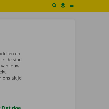
odellen en
 in de stad,
van jouw
ekt.
 ons altijd
 Dat doe