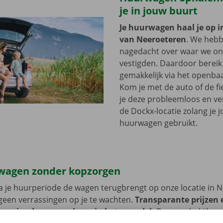
je in jouw buurt
Je huurwagen haal je op i
van Neeroeteren
. We heb
nagedacht over waar we onz
vestigden. Daardoor bereik 
gemakkelijk via het openbaa
Kom je met de auto of de fi
je deze probleemloos en vei
de Dockx-locatie zolang je 
huurwagen gebruikt.
wagen zonder kopzorgen
 je huurperiode de wagen terugbrengt op onze locatie in 
geen verrassingen op je te wachten.
Transparante prijzen 
 service dragen we hoog in het vaandel.
Daarom bekijken 