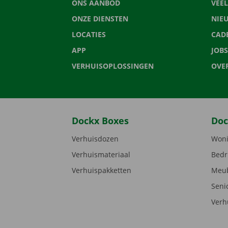
ONS AANBOD
VEE
ONZE DIENSTEN
NIE
LOCATIES
CAD
APP
JOBS
VERHUISOPLOSSINGEN
OVE
Dockx Boxes
Doc
Verhuisdozen
Woni
Verhuismateriaal
Bedr
Verhuispakketten
Meub
Seni
Verh