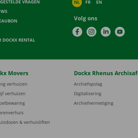
LGESTELDE VRAGEN
NL
FR
EN
UWS
Volg ons
EAUBON
Facebook
Instagram
LinkedIn
YouTu
R DOCKX RENTAL
kx Movers
Dockx Rhenus Archisaf
ng verhuizen
Archiefopslag
ijf verhuizen
Digitalisering
elbewaring
Archiefvernietiging
orenverhuis
uisdozen & verhuisliften