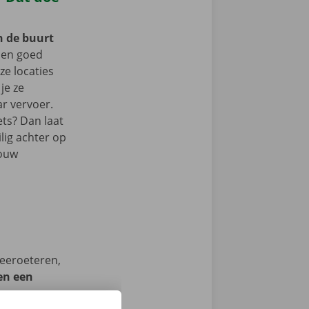
n de buurt
ben goed
e locaties
je ze
r vervoer.
ets? Dan laat
lig achter op
jouw
Neeroeteren,
en een
we op