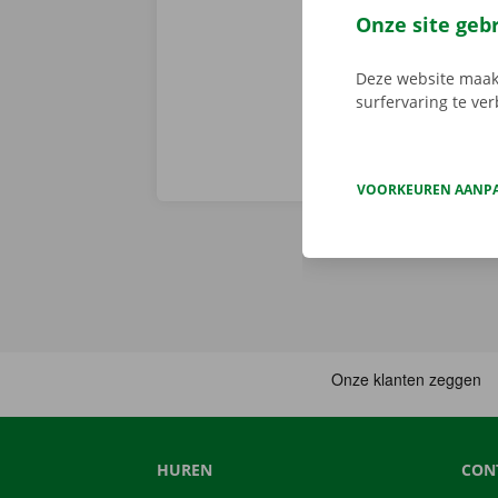
voorhand same
Onze site geb
van pechverhel
Deze website maakt
surfervaring te ve
VOORKEUREN AANP
HUREN
CON