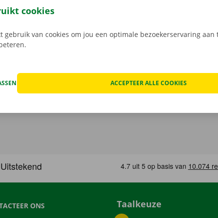
n de schade aan de auto. Je geniet bij technische proble
ruikt cookies
ping binnen heel Europa. Zo geraak je altijd veilig thuis.
 gebruik van cookies om jou een optimale bezoekerservaring aan t
rbeteren.
ASSEN
ACCEPTEER ALLE COOKIES
Taalkeuze
TACTEER ONS