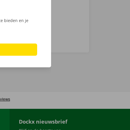
men ook 24/7
e bieden en je
Dockx nieuwsbrief