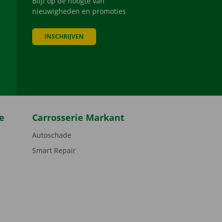
Blijf op de hoogte van
nieuwigheden en promoties
INSCHRIJVEN
be
e
Carrosserie Markant
Autoschade
Smart Repair