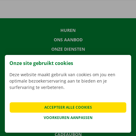
HUREN
ONS AANBOD
ONZE DIENSTEN
LOCATIES
Onze site gebruikt cookies
APP
Deze website maakt gebruik van cookies om jou een
VERHUISOPLOSSINGEN
optimale bezoekerservaring aan te bieden en je
surfervaring te verbeteren.
CONTACTEER ONS
ACCEPTEER ALLE COOKIES
VEELGESTELDE VRAGEN
VOORKEUREN AANPASSEN
NIEUWS
CADEAUBON