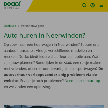
Fratello DEMO
Ga naar inhoud
Taalselectie overslaan
U bevindt zich hier:
van
Dockx.be
naar
Personenwagens
Auto huren in Neerwinden?
Op zoek naar een huurwagen in Neerwinden? Tussen ons
aanbod huurauto’s vind je verschillende modellen en
merken. Dockx biedt iedere chauffeur een optie aan. Wat
zijn jouw plannen? Rondrijden in de stad, een reisje maken
met vrienden, of een droomervaring in een sportwagen?
De
autoverhuur verloopt zonder enig probleem via de
website
. Ervaar je toch problemen?
Neem dan contact op
en we vinden een oplossing.