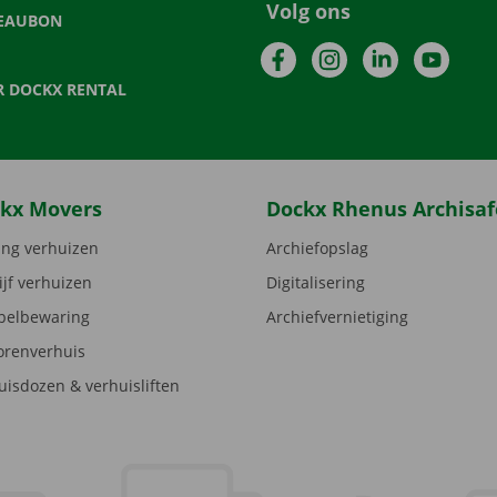
Volg ons
EAUBON
Facebook
Instagram
LinkedIn
YouTu
R DOCKX RENTAL
kx Movers
Dockx Rhenus Archisaf
ng verhuizen
Archiefopslag
ijf verhuizen
Digitalisering
elbewaring
Archiefvernietiging
orenverhuis
uisdozen & verhuisliften