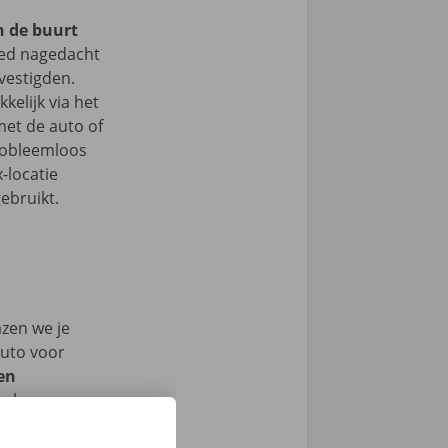
n de buurt
ed nagedacht
vestigden.
kelijk via het
et de auto of
probleemloos
-locatie
ebruikt.
azen we je
auto voor
en
ech