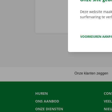
Deze website maakt
surfervaring te ve
VOORKEUREN AANP
HUREN
CON
ONS AANBOD
VEE
ONZE DIENSTEN
NIE