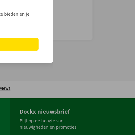
e bieden en je
Dockx nieuwsbrief
Blijf op de hoogte van
nieuwigheden en promoties