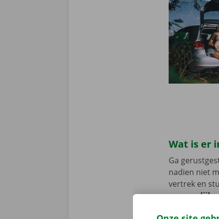
Wat is er
Ga gerustgest
nadien niet 
vertrek en st
persoonlijke 
onderweg? Dan
Onze site geb