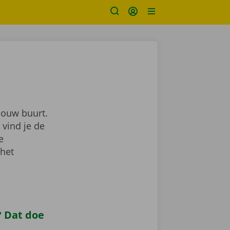
jouw buurt.
 vind je de
je
 het
 Dat doe