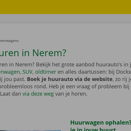
er:
onenwagens
uren in Nerem?
ren in Nerem? Bekijk het grote aanbod huurauto’s in 
enwagen
,
SUV
,
oldtimer
en alles daartussen: bij Dockx
j jou past.
Boek je huurauto via de website
, zo rij 
probleemloos rond. Heb je een vraag of probleem bij
 Laat dan
via deze weg
van je horen.
Huurwagen ophalen?
je in jouw buurt