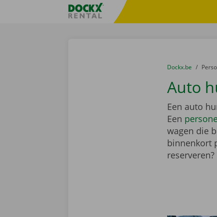
Ga naar inhoud
Taalselectie overslaan
Fratello DEMO
U bevindt zich hi
van
Dockx.be
naar
Pers
Auto h
Een auto hu
Een
person
wagen die bi
binnenkort 
reserveren?