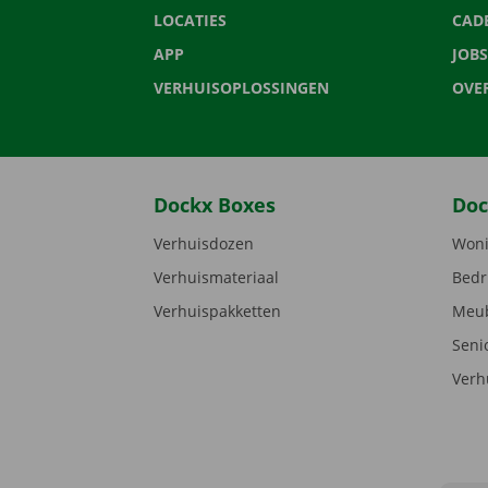
LOCATIES
CAD
APP
JOBS
VERHUISOPLOSSINGEN
OVE
Dockx Boxes
Doc
Verhuisdozen
Woni
Verhuismateriaal
Bedr
Verhuispakketten
Meub
Seni
Verh