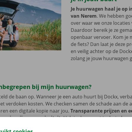
Je huurwagen haal je op i
van Nerem
. We hebben go
over waar we onze locaties 
Daardoor bereik je ze gemak
openbaar vervoer. Kom je m
de fiets? Dan laat je deze 
en veilig achter op de Dockx
zolang je jouw huurwagen g
 inbegrepen bij mijn huurwagen?
eld de baan op. Wanneer je een auto huurt bij Dockx, verb
met verdoken kosten. We checken samen de schade aan de 
uren een digitale kopie naar jou.
Transparante prijzen en e
service zijn onze prioriteit.
Heb je daarnaast technische p
 staat er 24/7 assistentie en pechverhelping voor je klaar.
ruikt cookies