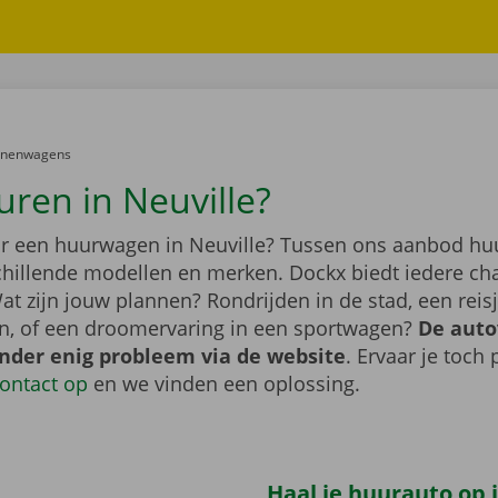
er:
onenwagens
uren in Neuville?
r een huurwagen in Neuville? Tussen ons aanbod hu
schillende modellen en merken. Dockx biedt iedere ch
at zijn jouw plannen? Rondrijden in de stad, een rei
n, of een droomervaring in een sportwagen?
De auto
onder enig probleem via de website
. Ervaar je toch
ontact op
en we vinden een oplossing.
Haal je huurauto op i