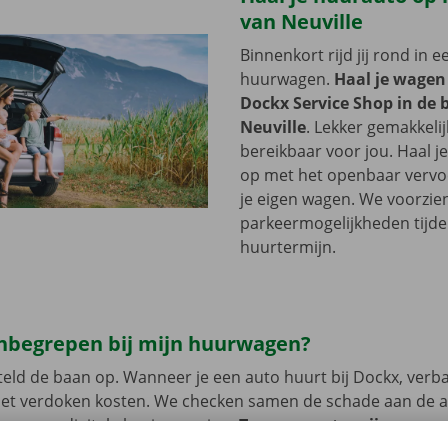
van Neuville
Binnenkort rijd jij rond in 
huurwagen.
Haal je wagen
Dockx Service Shop in de 
Neuville
. Lekker gemakkelij
bereikbaar voor jou. Haal 
op met het openbaar vervoer
je eigen wagen. We voorzie
parkeermogelijkheden tijde
huurtermijn.
 inbegrepen bij mijn huurwagen?
eld de baan op. Wanneer je een auto huurt bij Dockx, verb
met verdoken kosten. We checken samen de schade aan de 
uren een digitale kopie naar jou.
Transparante prijzen en e