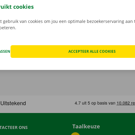
service zijn onze prioriteit.
Heb je daarnaast technische p
ruikt cookies
 staat er 24/7 assistentie en pechverhelping voor je klaar.
 gebruik van cookies om jou een optimale bezoekerservaring aan t
rbeteren.
ASSEN
ACCEPTEER ALLE COOKIES
Taalkeuze
TACTEER ONS