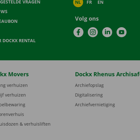
LGESTELDE VRAGEN
NL
FR
EN
UWS
Volg ons
EAUBON
Facebook
Instagram
LinkedIn
YouTu
R DOCKX RENTAL
kx Movers
Dockx Rhenus Archisaf
ng verhuizen
Archiefopslag
ijf verhuizen
Digitalisering
elbewaring
Archiefvernietiging
orenverhuis
uisdozen & verhuisliften