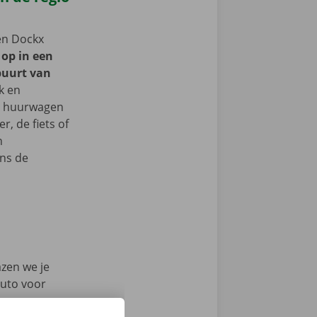
een Dockx
 op in een
buurt van
k en
je huurwagen
, de fiets of
n
ns de
azen we je
auto voor
en