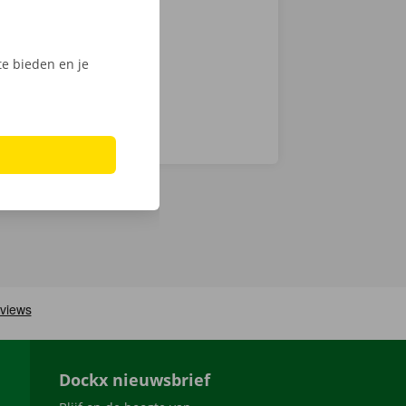
ech
e bieden en je
Dockx nieuwsbrief