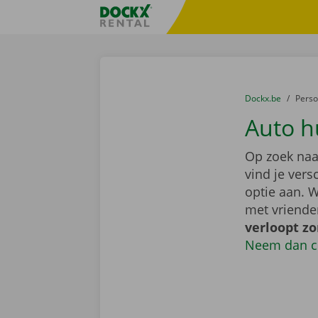
Ga naar inhoud
Taalselectie overslaan
Fratello DEMO
U bevindt zich hi
van
Dockx.be
naar
Pers
Auto h
Op zoek naa
vind je ver
optie aan. W
met vriende
verloopt z
Neem dan c