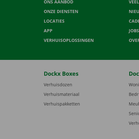
ONS AANBOD
VEE
ONZE DIENSTEN
NIE
LOCATIES
CAD
APP
JOBS
VERHUISOPLOSSINGEN
OVE
Dockx Boxes
Doc
Verhuisdozen
Woni
Verhuismateriaal
Bedr
Verhuispakketten
Meub
Seni
Verh