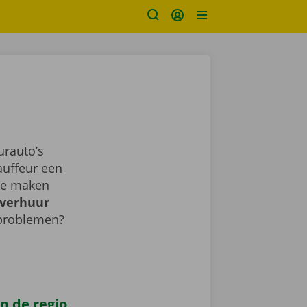
urauto’s
auffeur een
sje maken
verhuur
 problemen?
n de regio