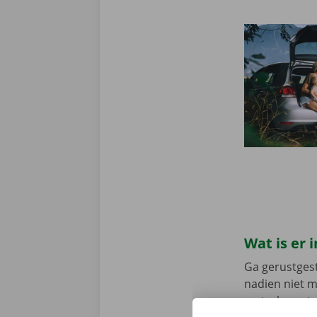
Wat is er
Ga gerustgest
nadien niet 
vertrek en st