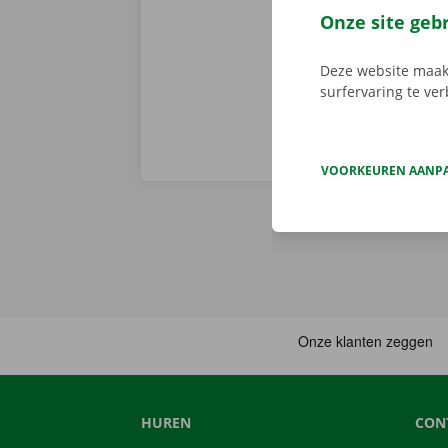
persoonlijke 
Onze site geb
onderweg? Dan
Deze website maakt
surfervaring te ve
VOORKEUREN AANP
HUREN
CON