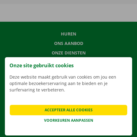
HUREN
ONS AANBOD
ONZE DIENSTEN
LOCATIES
Onze site gebruikt cookies
APP
Deze website maakt gebruik van cookies om jou een
VERHUISOPLOSSINGEN
optimale bezoekerservaring aan te bieden en je
surfervaring te verbeteren.
ACCEPTEER ALLE COOKIES
CONTACTEER ONS
VEELGESTELDE VRAGEN
VOORKEUREN AANPASSEN
NIEUWS