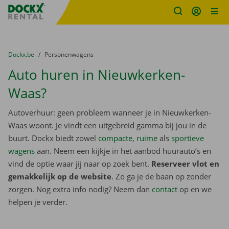
Fratello DEMO
Ga naar inhoud
Taalselectie overslaan
U bevindt zich hier:
van
Dockx.be
naar
Personenwagens
Auto huren in Nieuwkerken-
Waas?
Autoverhuur: geen probleem wanneer je in Nieuwkerken-
Waas woont. Je vindt een uitgebreid gamma bij jou in de
buurt. Dockx biedt zowel
compacte
,
ruime
als
sportieve
wagens
aan. Neem een kijkje in het aanbod huurauto’s en
vind de optie waar jij naar op zoek bent.
Reserveer vlot en
gemakkelijk op de website
. Zo ga je de baan op zonder
zorgen. Nog extra info nodig? Neem dan
contact
op en we
helpen je verder.