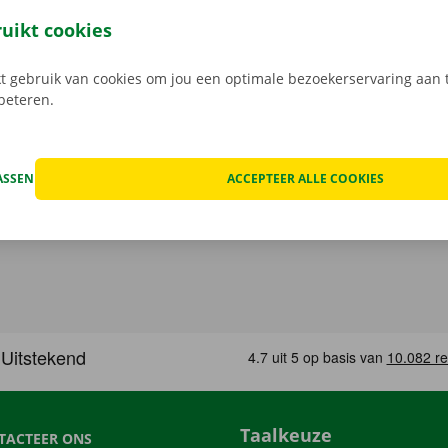
 service: daar gaan we voor.
ruikt cookies
 gebruik van cookies om jou een optimale bezoekerservaring aan t
rbeteren.
ASSEN
ACCEPTEER ALLE COOKIES
Taalkeuze
TACTEER ONS