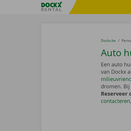
Ga naar inhoud
Taalselectie overslaan
Fratello DEMO
U bevindt zich hi
van
Dockx.be
naar
Pers
Auto h
Een auto hu
van Dockx a
milieuvriend
dromen. Bij
Reserveer 
contacteren