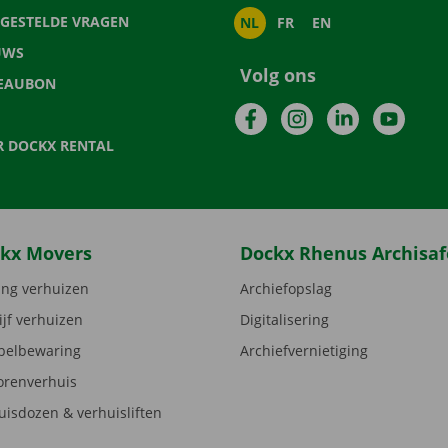
LGESTELDE VRAGEN
NL
FR
EN
UWS
Volg ons
EAUBON
Facebook
Instagram
LinkedIn
YouTu
R DOCKX RENTAL
kx Movers
Dockx Rhenus Archisaf
ng verhuizen
Archiefopslag
ijf verhuizen
Digitalisering
elbewaring
Archiefvernietiging
orenverhuis
uisdozen & verhuisliften