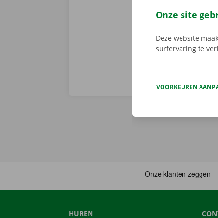
persoonlijke
Onze site geb
Deze website maakt
surfervaring te ve
VOORKEUREN AANP
HUREN
CON