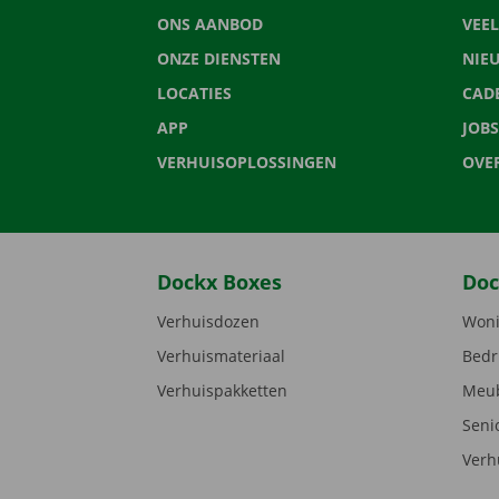
ONS AANBOD
VEE
ONZE DIENSTEN
NIE
LOCATIES
CAD
APP
JOBS
VERHUISOPLOSSINGEN
OVE
Dockx Boxes
Doc
Verhuisdozen
Woni
Verhuismateriaal
Bedr
Verhuispakketten
Meub
Seni
Verh