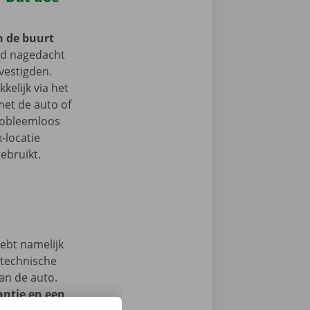
n de buurt
ed nagedacht
vestigden.
kelijk via het
et de auto of
probleemloos
-locatie
ebruikt.
hebt namelijk
 technische
an de auto.
ntie en een