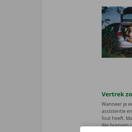
Vertrek z
Wanneer je ee
assistentie e
fout heeft. M
We brengen de