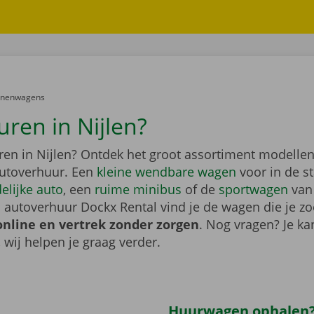
er:
onenwagens
uren in Nijlen?
ren in Nijlen? Ontdek het groot assortiment modelle
utoverhuur. Een
kleine wendbare wagen
voor in de s
elijke auto
, een
ruime minibus
of de
sportwagen
van
 autoverhuur Dockx Rental vind je de wagen die je zo
online en vertrek zonder zorgen
. Nog vragen? Je kan
, wij helpen je graag verder.
Huurwagen ophalen?