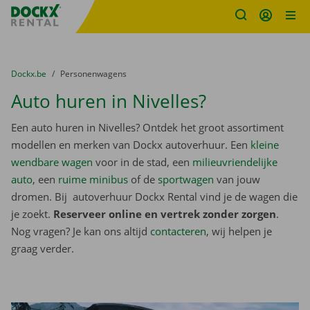
Fratello DEMO
Ga naar inhoud
Taalselectie overslaan
U bevindt zich hier:
van
Dockx.be
naar
Personenwagens
Auto huren in Nivelles?
Een auto huren in Nivelles? Ontdek het groot assortiment
modellen en merken van Dockx autoverhuur. Een
kleine
wendbare wagen
voor in de stad, een
milieuvriendelijke
auto
, een
ruime minibus
of de
sportwagen
van jouw
dromen. Bij autoverhuur Dockx Rental vind je de wagen die
je zoekt.
Reserveer online en vertrek zonder zorgen
.
Nog vragen? Je kan ons altijd
contacteren
, wij helpen je
graag verder.