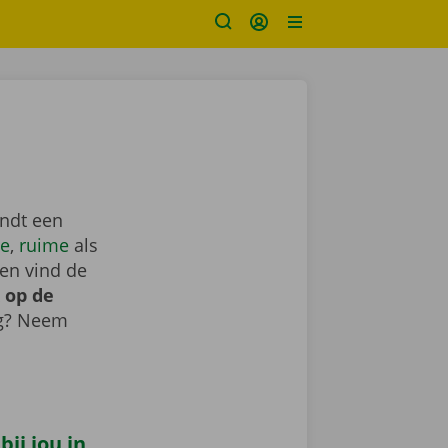
indt een
e
,
ruime
als
en vind de
 op de
ig? Neem
ij jou in