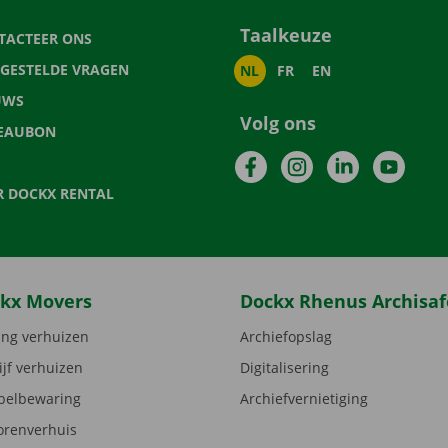
Taalkeuze
TACTEER ONS
LGESTELDE VRAGEN
NL
FR
EN
UWS
Volg ons
EAUBON
Facebook
Instagram
LinkedIn
YouTu
R DOCKX RENTAL
kx Movers
Dockx Rhenus Archisaf
ng verhuizen
Archiefopslag
ijf verhuizen
Digitalisering
elbewaring
Archiefvernietiging
orenverhuis