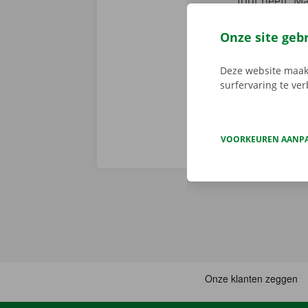
fout heeft. M
We brengen de
persoonlijke
Onze site geb
Deze website maakt
surfervaring te ve
VOORKEUREN AANP