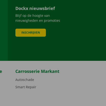
Dockx nieuwsbrief
Blijf op de hoogte van
nieuwigheden en promoties
INSCHRIJVEN
be
e
Carrosserie Markant
Autoschade
Smart Repair