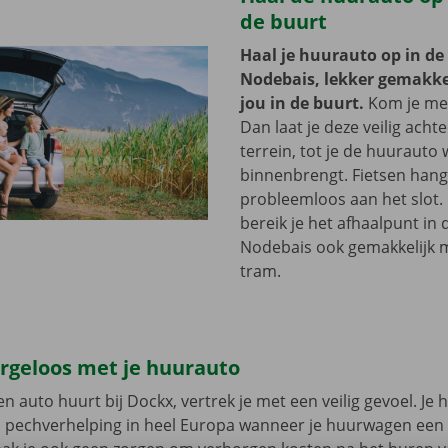
de buurt
Haal je huurauto op in de
Nodebais, lekker gemakkel
jou in de buurt.
Kom je met
Dan laat je deze veilig acht
terrein, tot je de huurauto
binnenbrengt. Fietsen hang 
probleemloos aan het slot.
bereik je het afhaalpunt in 
Nodebais ook gemakkelijk m
tram.
orgeloos met je huurauto
n auto huurt bij Dockx, vertrek je met een veilig gevoel. Je 
n pechverhelping in heel Europa wanneer je huurwagen een