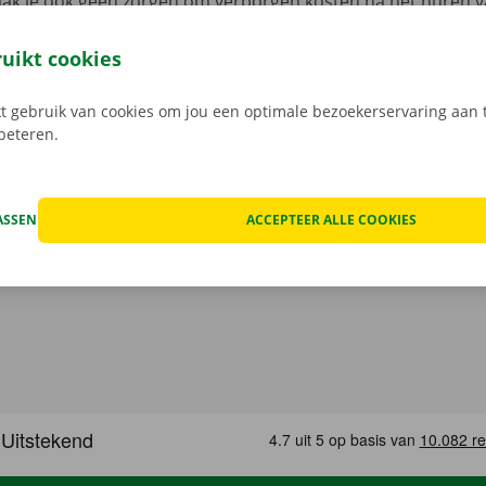
aak je ook geen zorgen om verborgen kosten na het huren v
 staat van de auto voor vertrek samen in beeld.
Transpara
 service: daar gaan we voor.
ruikt cookies
 gebruik van cookies om jou een optimale bezoekerservaring aan t
rbeteren.
ASSEN
ACCEPTEER ALLE COOKIES