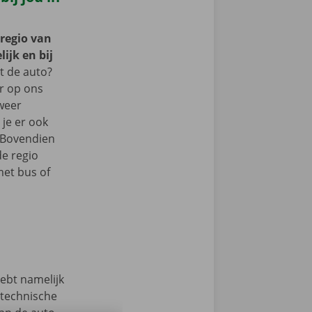
 regio van
ijk en bij
 de auto?
er op ons
 weer
je er ook
 Bovendien
de regio
et bus of
hebt namelijk
 technische