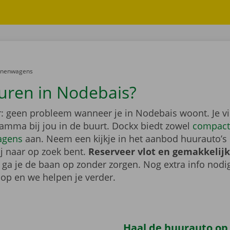
er:
onenwagens
uren in Nodebais?
: geen probleem wanneer je in Nodebais woont. Je v
gamma bij jou in de buurt. Dockx biedt zowel
compact
agens
aan. Neem een kijkje in het aanbod huurauto’s 
ij naar op zoek bent.
Reserveer vlot en gemakkelijk
o ga je de baan op zonder zorgen. Nog extra info nod
op en we helpen je verder.
Haal de huurauto op b