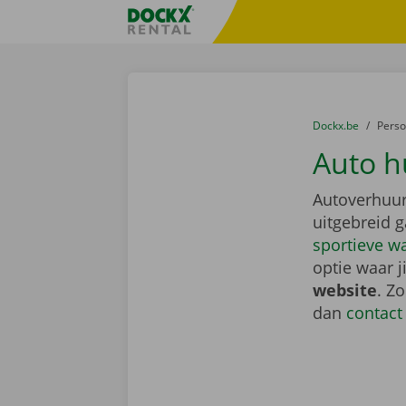
Ga naar inhoud
Taalselectie overslaan
Fratello DEMO
U bevindt zich hi
van
Dockx.be
naar
Pers
Auto h
Autoverhuur
uitgebreid 
sportieve w
optie waar j
website
. Z
dan
contact