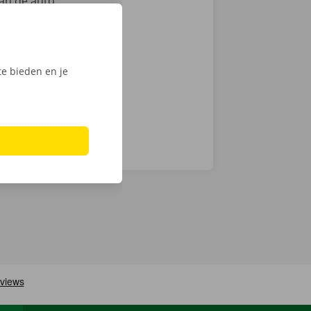
an de auto.
ntie en een
e bieden en je