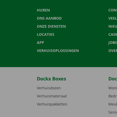
HUREN
CON
ONS AANBOD
VEE
ONZE DIENSTEN
NIE
LOCATIES
CAD
APP
JOBS
VERHUISOPLOSSINGEN
OVE
Dockx Boxes
Doc
Verhuisdozen
Woni
Verhuismateriaal
Bedr
Verhuispakketten
Meub
Seni