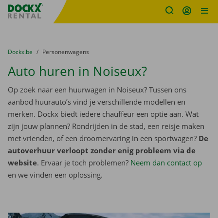
Fratello DEMO
Ga naar inhoud
Taalselectie overslaan
U bevindt zich hier:
van
Dockx.be
naar
Personenwagens
Auto huren in Noiseux?
Op zoek naar een huurwagen in Noiseux? Tussen ons
aanbod huurauto’s vind je verschillende modellen en
merken. Dockx biedt iedere chauffeur een optie aan. Wat
zijn jouw plannen? Rondrijden in de stad, een reisje maken
met vrienden, of een droomervaring in een sportwagen?
De
autoverhuur verloopt zonder enig probleem via de
website
. Ervaar je toch problemen?
Neem dan contact op
en we vinden een oplossing.