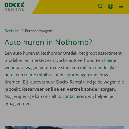
Fratello DEMO
Ga naar inhoud
Taalselectie overslaan
U bevindt zich hier:
van
Dockx.be
naar
Personenwagens
Auto huren in Nothomb?
Een auto huren in Nothomb? Ontdek het groot assortiment
modellen en merken van Dockx autoverhuur. Een
kleine
wendbare wagen
voor in de stad, een
milieuvriendelijke
auto
, een
ruime minibus
of de
sportwagen
van jouw
dromen. Bij autoverhuur Dockx Rental vind je de wagen die
je zoekt.
Reserveer online en vertrek zonder zorgen
.
Nog vragen? Je kan ons altijd
contacteren
, wij helpen je
graag verder.