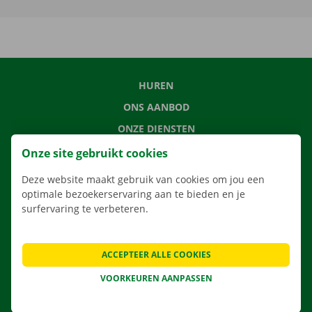
HUREN
ONS AANBOD
ONZE DIENSTEN
LOCATIES
Onze site gebruikt cookies
APP
Deze website maakt gebruik van cookies om jou een
VERHUISOPLOSSINGEN
optimale bezoekerservaring aan te bieden en je
surfervaring te verbeteren.
ACCEPTEER ALLE COOKIES
CONTACTEER ONS
VOORKEUREN AANPASSEN
VEELGESTELDE VRAGEN
NIEUWS