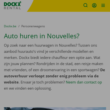
Fratello DEMO
Ga naar inhoud
Taalselectie overslaan
U bevindt zich hier:
van
Dockx.be
naar
Personenwagens
Auto huren in Nouvelles?
Op zoek naar een huurwagen in Nouvelles? Tussen ons
aanbod huurauto’s vind je verschillende modellen en
merken. Dockx biedt iedere chauffeur een optie aan. Wat
zijn jouw plannen? Rondrijden in de stad, een reisje maken
met vrienden, of een droomervaring in een sportwagen?
De
autoverhuur verloopt zonder enig probleem via de
website
. Ervaar je toch problemen?
Neem dan contact op
en we vinden een oplossing.