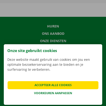
HUREN
ONS AANBOD
ONZE DIENSTEN
LOCATIES
Onze site gebruikt cookies
APP
Deze website maakt gebruik van cookies om jou een
VERHUISOPLOSSINGEN
optimale bezoekerservaring aan te bieden en je
surfervaring te verbeteren.
ACCEPTEER ALLE COOKIES
CONTACTEER ONS
VEELGESTELDE VRAGEN
VOORKEUREN AANPASSEN
NIEUWS