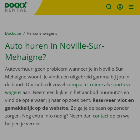
Fratello DEMO
Ga naar inhoud
Taalselectie overslaan
U bevindt zich hier:
van
Dockx.be
naar
Personenwagens
Auto huren in Noville-Sur-
Mehaigne?
Autoverhuur: geen probleem wanneer je in Noville-Sur-
Mehaigne woont. Je vindt een uitgebreid gamma bij jou in
de buurt. Dockx biedt zowel
compacte
,
ruime
als
sportieve
wagens
aan. Neem een kijkje in het aanbod huurauto’s en
vind de optie waar jij naar op zoek bent.
Reserveer vlot en
gemakkelijk op de website
. Zo ga je de baan op zonder
zorgen. Nog extra info nodig? Neem dan
contact
op en we
helpen je verder.