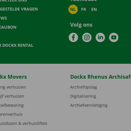
LGESTELDE VRAGEN
NL
FR
EN
UWS
Volg ons
EAUBON
Facebook
Instagram
LinkedIn
YouTu
R DOCKX RENTAL
kx Movers
Dockx Rhenus Archisaf
ng verhuizen
Archiefopslag
ijf verhuizen
Digitalisering
elbewaring
Archiefvernietiging
orenverhuis
uisdozen & verhuisliften