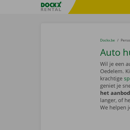
Ga naar inhoud
Taalselectie overslaan
Fratello DEMO
U bevindt zich hi
van
Dockx.be
naar
Pers
Auto h
Wil je een 
Oedelem. K
krachtige
sp
geniet je sn
het aanbod
langer, of 
We helpen j