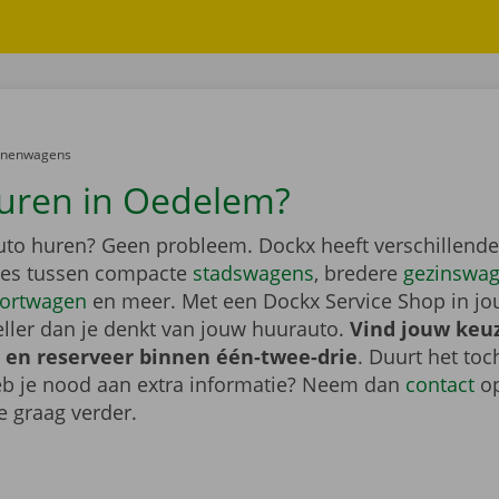
er:
onenwagens
uren in Oedelem?
auto huren? Geen probleem. Dockx heeft verschillende
ies tussen compacte
stadswagens
, bredere
gezinswa
ortwagen
en meer. Met een Dockx Service Shop in jo
eller dan je denkt van jouw huurauto.
Vind jouw keu
 en reserveer binnen één-twee-drie
. Duurt het toc
heb je nood aan extra informatie? Neem dan
contact
op
e graag verder.