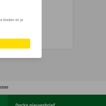
en
ech
e bieden en je
Dockx nieuwsbrief