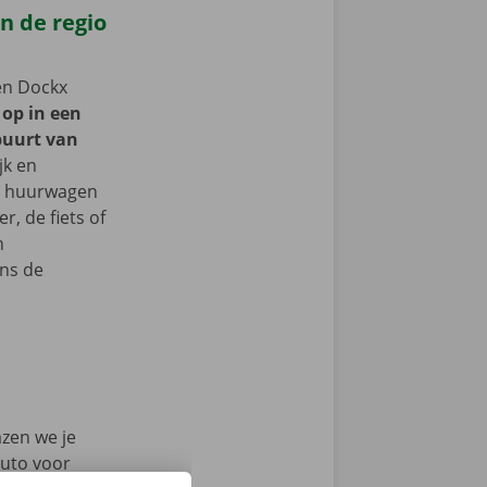
n de regio
een Dockx
 op in een
buurt van
jk en
je huurwagen
, de fiets of
n
ns de
azen we je
auto voor