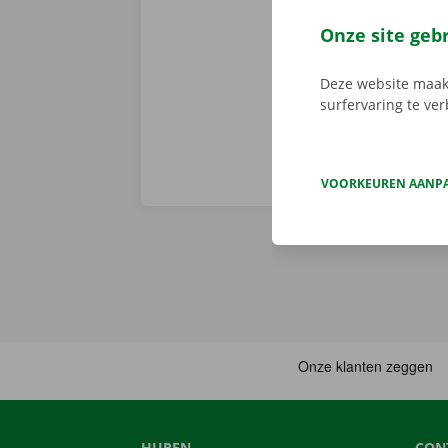
vertrek en st
persoonlijke 
Onze site geb
onderweg? Dan
Deze website maakt
surfervaring te ve
VOORKEUREN AANP
HUREN
CON