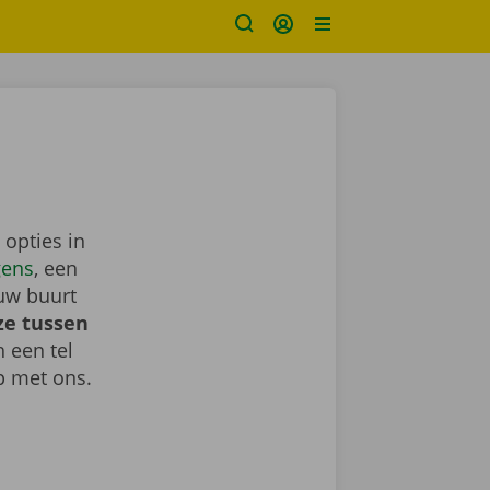
 opties in
gens
, een
uw buurt
ze tussen
h een tel
 met ons.