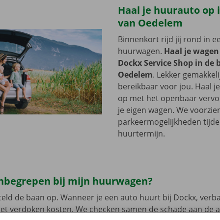
Haal je huurauto op i
van Oedelem
Binnenkort rijd jij rond in 
huurwagen.
Haal je wagen
Dockx Service Shop in de 
Oedelem
. Lekker gemakkeli
bereikbaar voor jou. Haal 
op met het openbaar vervoer
je eigen wagen. We voorzie
parkeermogelijkheden tijde
huurtermijn.
 inbegrepen bij mijn huurwagen?
eld de baan op. Wanneer je een auto huurt bij Dockx, verb
met verdoken kosten. We checken samen de schade aan de 