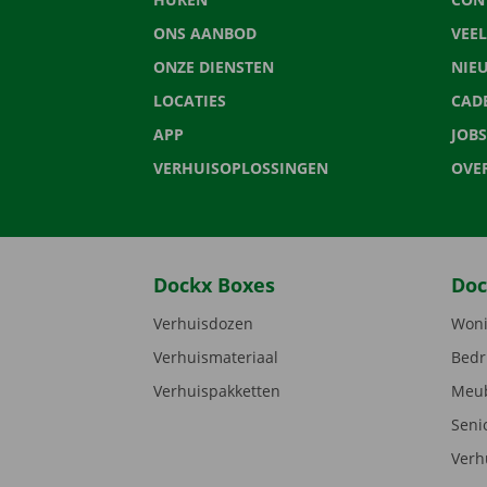
ONS AANBOD
VEE
ONZE DIENSTEN
NIE
LOCATIES
CAD
APP
JOBS
VERHUISOPLOSSINGEN
OVE
Dockx Boxes
Doc
Verhuisdozen
Woni
Verhuismateriaal
Bedr
Verhuispakketten
Meub
Seni
Verh