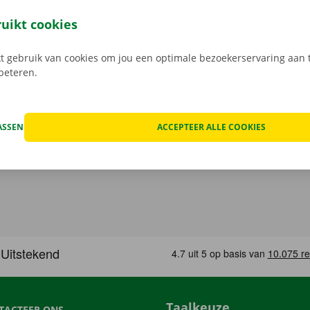
uren een digitale kopie naar jou.
Transparante prijzen en e
service zijn onze prioriteit.
Heb je daarnaast technische p
ruikt cookies
 staat er 24/7 assistentie en pechverhelping voor je klaar.
 gebruik van cookies om jou een optimale bezoekerservaring aan t
rbeteren.
ASSEN
ACCEPTEER ALLE COOKIES
Taalkeuze
TACTEER ONS