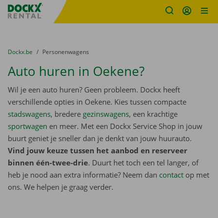
Fratello DEMO
Ga naar inhoud
Taalselectie overslaan
U bevindt zich hier:
van
Dockx.be
naar
Personenwagens
Auto huren in Oekene?
Wil je een auto huren? Geen probleem. Dockx heeft
verschillende opties in Oekene. Kies tussen compacte
stadswagens
, bredere
gezinswagens
, een krachtige
sportwagen
en meer. Met een Dockx Service Shop in jouw
buurt geniet je sneller dan je denkt van jouw huurauto.
Vind jouw keuze tussen het aanbod en reserveer
binnen één-twee-drie
. Duurt het toch een tel langer, of
heb je nood aan extra informatie? Neem dan
contact
op met
ons. We helpen je graag verder.