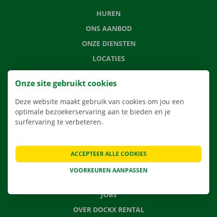
HUREN
ONS AANBOD
ONZE DIENSTEN
LOCATIES
APP
Onze site gebruikt cookies
VERHUISOPLOSSINGEN
Deze website maakt gebruik van cookies om jou een
optimale bezoekerservaring aan te bieden en je
surfervaring te verbeteren.
CONTACTEER ONS
VEELGESTELDE VRAGEN
ACCEPTEER ALLE COOKIES
NIEUWS
VOORKEUREN AANPASSEN
CADEAUBON
JOBS
OVER DOCKX RENTAL