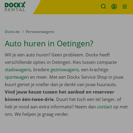
Fratello DEMO
Ga naar inhoud
Taalselectie overslaan
U bevindt zich hier:
van
Dockx.be
naar
Personenwagens
Auto huren in Oetingen?
Wil je een auto huren? Geen probleem. Dockx heeft
verschillende opties in Oetingen. Kies tussen compacte
stadswagens
, bredere
gezinswagens
, een krachtige
sportwagen
en meer. Met een Dockx Service Shop in jouw
buurt geniet je sneller dan je denkt van jouw huurauto.
Vind jouw keuze tussen het aanbod en reserveer
binnen één-twee-drie
. Duurt het toch een tel langer, of
heb je nood aan extra informatie? Neem dan
contact
op met
ons. We helpen je graag verder.