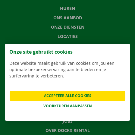
HUREN
ONS AANBOD
ONZE DIENSTEN
LOCATIES
APP
Onze site gebruikt cookies
VERHUISOPLOSSINGEN
Deze website maakt gebruik van cookies om jou een
optimale bezoekerservaring aan te bieden en je
surfervaring te verbeteren.
CONTACTEER ONS
VEELGESTELDE VRAGEN
ACCEPTEER ALLE COOKIES
NIEUWS
VOORKEUREN AANPASSEN
CADEAUBON
JOBS
OVER DOCKX RENTAL