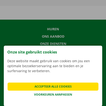
HUREN
ONS AANBOD
ONZE DIENSTEN
LOCATIES
Onze site gebruikt cookies
APP
Deze website maakt gebruik van cookies om jou een
VERHUISOPLOSSINGEN
optimale bezoekerservaring aan te bieden en je
surfervaring te verbeteren.
ACCEPTEER ALLE COOKIES
CONTACTEER ONS
VOORKEUREN AANPASSEN
VEELGESTELDE VRAGEN
NIEUWS