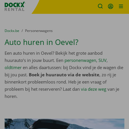
Fratello DEMO
Ga naar inhoud
Taalselectie overslaan
U bevindt zich hier:
van
Dockx.be
naar
Personenwagens
Auto huren in Oevel?
Een auto huren in Oevel? Bekijk het grote aanbod
huurauto’s in jouw buurt. Een
personenwagen
,
SUV
,
oldtimer
en alles daartussen: bij Dockx vind je de wagen die
bij jou past.
Boek je huurauto via de website
, zo rij je
binnenkort probleemloos rond. Heb je een vraag of
probleem bij het reserveren? Laat dan
via deze weg
van je
horen.