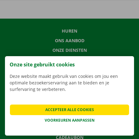
HUREN
ONS AANBOD
ONZE DIENSTEN
LOCATIES
Onze site gebruikt cookies
APP
Deze website maakt gebruik van cookies om jou een
VERHUISOPLOSSINGEN
optimale bezoekerservaring aan te bieden en je
surfervaring te verbeteren.
CONTACTEER ONS
ACCEPTEER ALLE COOKIES
VEELGESTELDE VRAGEN
VOORKEUREN AANPASSEN
NIEUWS
CADEAUBON