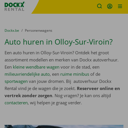
Fratello DEMO
Ga naar inhoud
Taalselectie overslaan
U bevindt zich hier:
van
Dockx.be
naar
Personenwagens
Auto huren in Olloy-Sur-Viroin?
Een auto huren in Olloy-Sur-Viroin? Ontdek het groot
assortiment modellen en merken van Dockx autoverhuur.
Een
kleine wendbare wagen
voor in de stad, een
milieuvriendelijke auto
, een
ruime minibus
of de
sportwagen
van jouw dromen. Bij autoverhuur Dockx
Rental vind je de wagen die je zoekt.
Reserveer online en
vertrek zonder zorgen
. Nog vragen? Je kan ons altijd
contacteren
, wij helpen je graag verder.